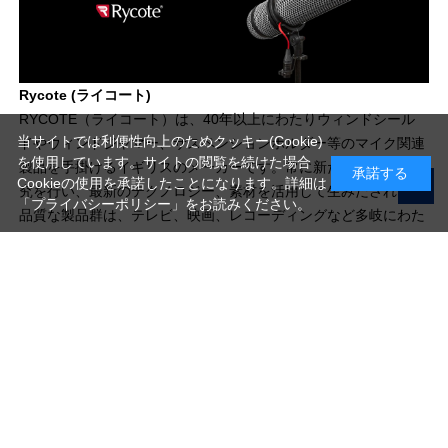
Rycote (ライコート)
RYCOTE（ライコート）は、40年以上にわたりウィンドシール
当サイトでは利便性向上のためクッキー(Cookie)
ドやウィンドジャマー、サスペンションホルダー等のマイク関連
を使用しています。サイトの閲覧を続けた場合
製品を手掛けるイギリスのメーカーです。常に新たな製造法の研
承諾する
Cookieの使用を承諾したことになります。詳細は
究を行い、最新のテクノロジー、素材を活用して生みだされる高
「プライバシーポリシー」
をお読みください。
品質な製品群は、テレビ、映画、レコーディングなど多岐にわた
る業界の、あらゆる現場で愛用されています。
写真機材から素材まで10000点以上。
日本最大級の品揃え！