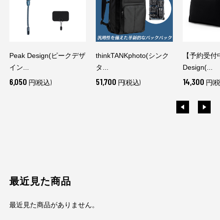
Peak Design(ピークデザ
thinkTANKphoto(シンク
【予約受付中
イン...
タ...
Design(...
6,050
51,700
14,300
円(税込)
円(税込)
円(税
最近見た商品
最近見た商品がありません。