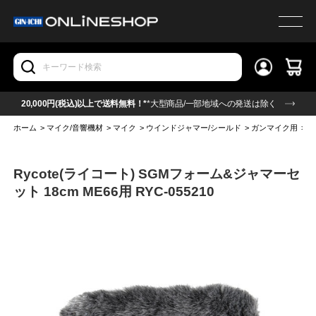
20,000円(税込)以上で送料無料！*
*大型商品/一部地域への発送は除く
ホーム
>
マイク/音響機材
>
マイク
>
ウインドジャマー/シールド
>
ガンマイク用
>
R
Rycote(ライコート) SGMフォーム&ジャマーセ
ット 18cm ME66用 RYC-055210