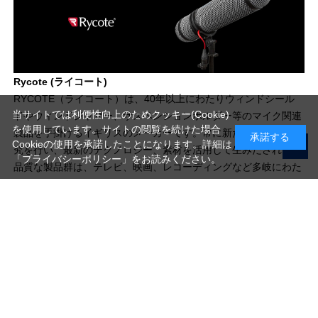
Rycote (ライコート)
RYCOTE（ライコート）は、40年以上にわたりウィンドシール
当サイトでは利便性向上のためクッキー(Cookie)
ドやウィンドジャマー、サスペンションホルダー等のマイク関連
を使用しています。サイトの閲覧を続けた場合
製品を手掛けるイギリスのメーカーです。常に新たな製造法の研
承諾する
Cookieの使用を承諾したことになります。詳細は
究を行い、最新のテクノロジー、素材を活用して生みだされる高
「プライバシーポリシー」
をお読みください。
品質な製品群は、テレビ、映画、レコーディングなど多岐にわた
る業界の、あらゆる現場で愛用されています。
写真機材から素材まで10000点以上。
日本最大級の品揃え！