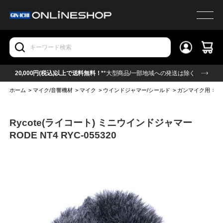
20,000円(税込)以上で送料無料！*
*大型商品/一部地域への発送は除く
ホーム
>
マイク/音響機材
>
マイク
>
ウインドジャマー/シールド
>
ガンマイク用
>
R
Rycote(ライコート) ミニウインドジャマー
RODE NT4 RYC-055320