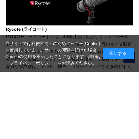
Rycote (ライコート)
RYCOTE（ライコート）は、40年以上にわたりウィンドシール
当サイトでは利便性向上のためクッキー(Cookie)
ドやウィンドジャマー、サスペンションホルダー等のマイク関連
を使用しています。サイトの閲覧を続けた場合
製品を手掛けるイギリスのメーカーです。常に新たな製造法の研
承諾する
Cookieの使用を承諾したことになります。詳細は
究を行い、最新のテクノロジー、素材を活用して生みだされる高
「プライバシーポリシー」
をお読みください。
品質な製品群は、テレビ、映画、レコーディングなど多岐にわた
る業界の、あらゆる現場で愛用されています。
写真機材から素材まで10000点以上。
日本最大級の品揃え！