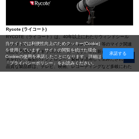
Rycote (ライコート)
RYCOTE（ライコート）は、40年以上にわたりウィンドシール
当サイトでは利便性向上のためクッキー(Cookie)
ドやウィンドジャマー、サスペンションホルダー等のマイク関連
を使用しています。サイトの閲覧を続けた場合
製品を手掛けるイギリスのメーカーです。常に新たな製造法の研
承諾する
Cookieの使用を承諾したことになります。詳細は
究を行い、最新のテクノロジー、素材を活用して生みだされる高
「プライバシーポリシー」
をお読みください。
品質な製品群は、テレビ、映画、レコーディングなど多岐にわた
る業界の、あらゆる現場で愛用されています。
写真機材から素材まで10000点以上。
日本最大級の品揃え！