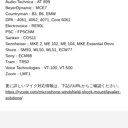
Audio-Technica：AT 899
BeyerDynamic：MCE7
Countryman：B3, B6, EMW
DPA：4061, 4062, 4071, Core 6061
Electrovoice：RE90L
PSC：FPSCNM
Sanken：COS11
Sennheiser：MKE 2, ME 102, ME 104, MKE Essential Omni
Shure：SM93, WL50, WL51, ECM77
Sony：ECM88
Tram：TR50
Voice Technologies：VT-100, VT-500
Zoom：LMF1
更に詳しいマイク対応情報は、下記のURLからご確認ください。
https://rycote.com/microphone-windshield-shock-mount/lavalier-
solutions/