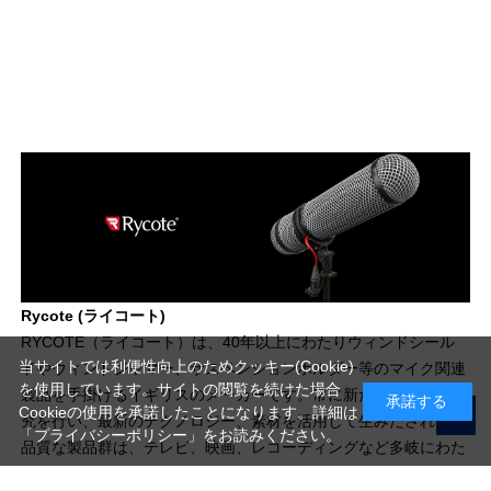
Rycote (ライコート)
RYCOTE（ライコート）は、40年以上にわたりウィンドシール
当サイトでは利便性向上のためクッキー(Cookie)
ドやウィンドジャマー、サスペンションホルダー等のマイク関連
を使用しています。サイトの閲覧を続けた場合
製品を手掛けるイギリスのメーカーです。常に新たな製造法の研
承諾する
Cookieの使用を承諾したことになります。詳細は
究を行い、最新のテクノロジー、素材を活用して生みだされる高
「プライバシーポリシー」
をお読みください。
品質な製品群は、テレビ、映画、レコーディングなど多岐にわた
る業界の、あらゆる現場で愛用されています。