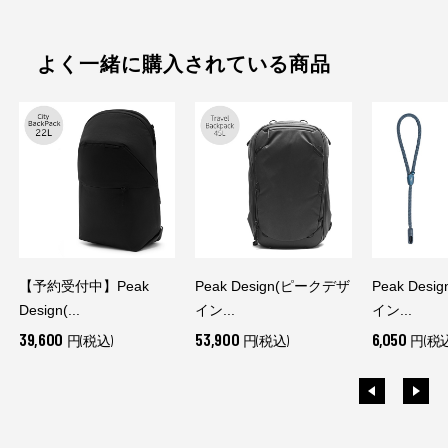
よく一緒に購入されている商品
【予約受付中】Peak
Peak Design(ピークデザ
Peak Des
Design(...
イン...
イン...
39,600
53,900
6,050
円(税込)
円(税込)
円(税込