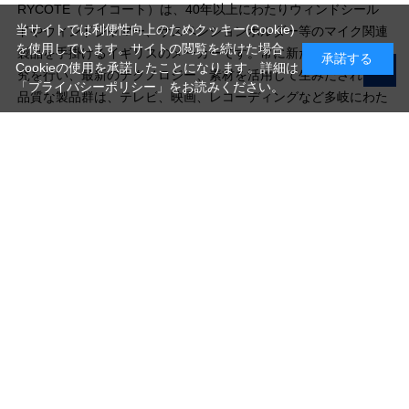
RYCOTE（ライコート）は、40年以上にわたりウィンドシール
当サイトでは利便性向上のためクッキー(Cookie)
ドやウィンドジャマー、サスペンションホルダー等のマイク関連
を使用しています。サイトの閲覧を続けた場合
製品を手掛けるイギリスのメーカーです。常に新たな製造法の研
承諾する
Cookieの使用を承諾したことになります。詳細は
究を行い、最新のテクノロジー、素材を活用して生みだされる高
「プライバシーポリシー」
をお読みください。
品質な製品群は、テレビ、映画、レコーディングなど多岐にわた
る業界の、あらゆる現場で愛用されています。
写真機材から素材まで10000点以上。
日本最大級の品揃え！
ご利用ガイド
ご利用規約
特定商取引法に基づく表示
プライバシーポリシー
会社概要
お問い合わせ