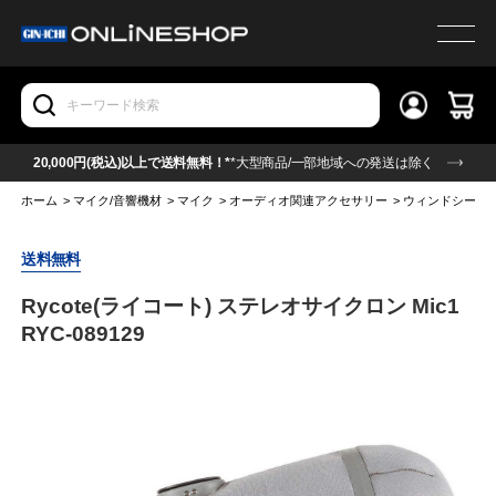
20,000円(税込)以上で送料無料！*
*大型商品/一部地域への発送は除く
ホーム
>
マイク/音響機材
>
マイク
>
オーディオ関連アクセサリー
>
ウィンドシール
送料無料
Rycote(ライコート) ステレオサイクロン Mic1
RYC-089129