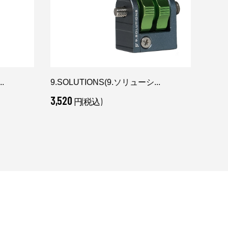
.
9.SOLUTIONS(9.ソリューシ...
9.SO
3,520
1,76
円(税込)