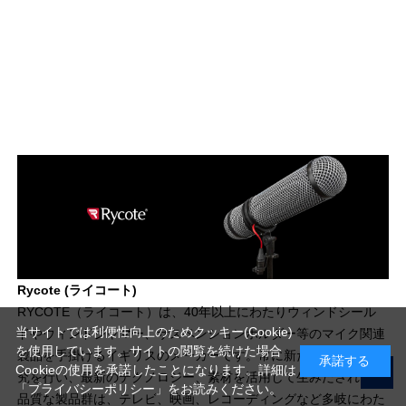
Rycote (ライコート)
RYCOTE（ライコート）は、40年以上にわたりウィンドシール
当サイトでは利便性向上のためクッキー(Cookie)
ドやウィンドジャマー、サスペンションホルダー等のマイク関連
を使用しています。サイトの閲覧を続けた場合
製品を手掛けるイギリスのメーカーです。常に新たな製造法の研
承諾する
Cookieの使用を承諾したことになります。詳細は
究を行い、最新のテクノロジー、素材を活用して生みだされる高
「プライバシーポリシー」
をお読みください。
品質な製品群は、テレビ、映画、レコーディングなど多岐にわた