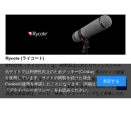
Rycote (ライコート)
RYCOTE（ライコート）は、40年以上にわたりウィンドシール
当サイトでは利便性向上のためクッキー(Cookie)
ドやウィンドジャマー、サスペンションホルダー等のマイク関連
を使用しています。サイトの閲覧を続けた場合
製品を手掛けるイギリスのメーカーです。常に新たな製造法の研
承諾する
Cookieの使用を承諾したことになります。詳細は
究を行い、最新のテクノロジー、素材を活用して生みだされる高
「プライバシーポリシー」
をお読みください。
品質な製品群は、テレビ、映画、レコーディングなど多岐にわた
る業界の、あらゆる現場で愛用されています。