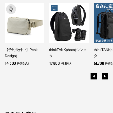
【予約受付中】Peak
thinkTANKphoto(シンク
thinkTANK
Design(...
タ...
タ...
14,300
17,600
51,700
円(税込)
円(税込)
円(税