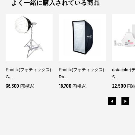
よく一緒に購入されている商品
Phottix(フォティックス)
Phottix(フォティックス)
datacolo
G-...
Ra...
S...
36,300
18,700
22,500
円(税込)
円(税込)
円(