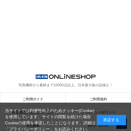
写真機材から素材まで10000点以上。
日本最大級の品揃え！
ご利用ガイド
ご利用規約
当サイトでは利便性向上のためクッキー(Cookie)
特定商取引法に基づく表示
プライバシーポリシー
を使用しています。サイトの閲覧を続けた場合
承諾する
Cookieの使用を承諾したことになります。詳細は
会社概要
お問い合わせ
「プライバシーポリシー」
をお読みください。