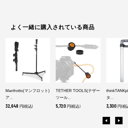
よく一緒に購入されている商品
Manfrotto(マンフロット)
TETHER TOOLS(テザー
thinkTANK
ア...
ツール...
タ...
32,648
5,720
3,300
円(税込)
円(税込)
円(税