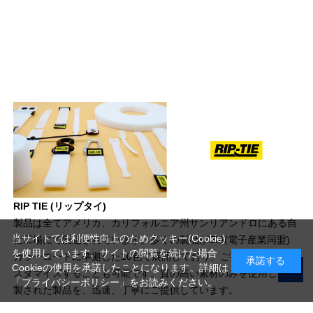
RIP TIE (リップタイ)
製品は全てアメリカ、カリフォルニア州サンリアンドロにある自
当サイトでは利便性向上のためクッキー(Cookie)
社工場にて製造されています。多くの製品がEIA(電子産業同盟)
を使用しています。サイトの閲覧を続けた場合
カラーコードに準拠した10色で展開しており、ご要望に応じてカ
承諾する
Cookieの使用を承諾したことになります。詳細は
スタマイズすることも可能です。質の高い素材のみを使用して縫
「プライバシーポリシー」
をお読みください。
製された製品を、迅速、丁寧にご提供しています。