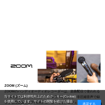
ZOOM (ズーム)
ZOOMのハンディオーディオレコーダーは、楽曲配信で使われる
当サイトでは利便性向上のためクッキー(Cookie)
MP3のような圧縮されたデジタル音声では無く、非圧縮音声で録
を使用しています。サイトの閲覧を続けた場合
音する高音質リニアPCMレコーダーです。エフェクターや録音機
承諾する