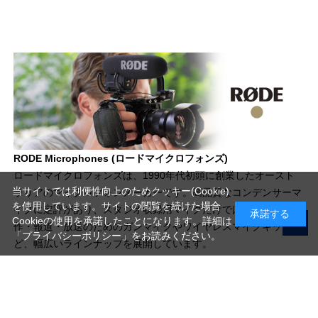
RODE Microphones (ロードマイクロフォンズ)
ロードマイクロフォンズは、1990年代初頭に創業したオースト
当サイトでは利便性向上のためクッキー(Cookie)
ラリアのマイクロフォンメーカーです。高品質なコンデンサーマ
を使用しています。サイトの閲覧を続けた場合
イクに定評があり、スタジオ収録用マイクだけではなく、映像制
承諾する
Cookieの使用を承諾したことになります。詳細は
作・報道・放送のためのガンマイクやワイヤレスマイクキットな
「プライバシーポリシー」
をお読みください。
ど、幅広いラインナップを展開しています。