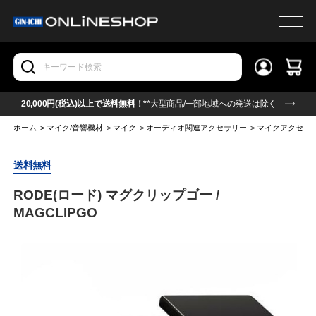
20,000円(税込)以上で送料無料！*
*大型商品/一部地域への発送は除く
ホーム
>
マイク/音響機材
>
マイク
>
オーディオ関連アクセサリー
>
マイクアクセサ
送料無料
RODE(ロード) マグクリップゴー /
MAGCLIPGO