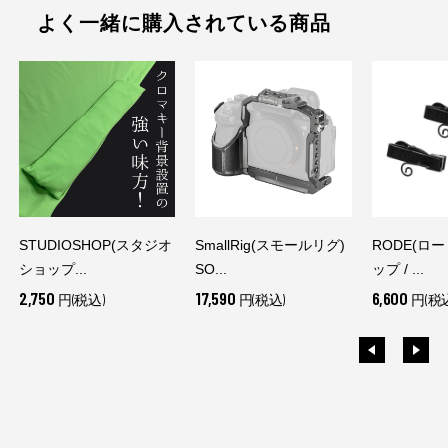
よく一緒に購入されている商品
STUDIOSHOP(スタジオ
SmallRig(スモールリグ)
RODE(ロー
ショップ...
SO...
ップ / ...
2,750
17,590
6,600
円(税込)
円(税込)
円(税