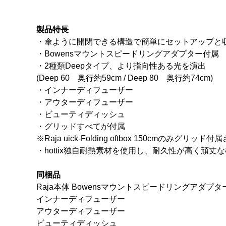
製品特長
・傘ように開閉できる構造で簡単にセットアップと
・Bowensマウントスピードリングアダプター付属
・2種類Deepタイプ、より指向性ある光を演出
(Deep 60 奥行約59cm / Deep 80 奥行約74cm)
・インナーディフューザー
・アウターディフューザー
・ビューティディッシュ
・グリッドすべてが付属
※Raja uick-Folding oftbox 150cmのみグリ
・hottix独自耐熱素材を使用し、耐久性が高く頑丈
同梱品
Raja本体 Bowensマウントスピードリングアダプタ
インナーディフューザー
アウターディフューザー
ビューティディッシュ