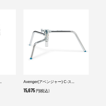
.
Avenger(アベンジャー) C-ス...
Aven
15,675
38,4
円(税込)