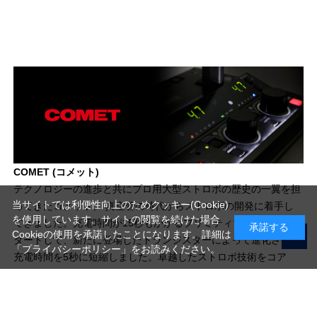
COMET (コメット)
テクノロジーの進歩と共にプロ用大型ストロボの歴史の一翼を担
当サイトでは利便性向上のためクッキー(Cookie)
ってきたコメット。 真空管の時代からストロボの開発に着手し
を使用しています。サイトの閲覧を続けた場合
てきました。充電時間が15秒もかかるプリミティブな回路からス
承諾する
Cookieの使用を承諾したことになります。詳細は
タートして、新たに登場したトランジスターによって進化させ、
「プライバシーポリシー」
をお読みください。
充電時間を5秒に短縮しました。卓越したストロボ技術をコア
に、さまざまな業種・業態で活用されています。