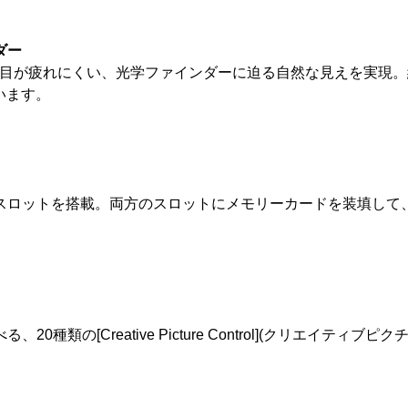
ダー
も目が疲れにくい、光学ファインダーに迫る自然な見えを実現。約
います。
ルスロットを搭載。両方のスロットにメモリーカードを装填して、[順
種類の[Creative Picture Control](クリエイテ
。