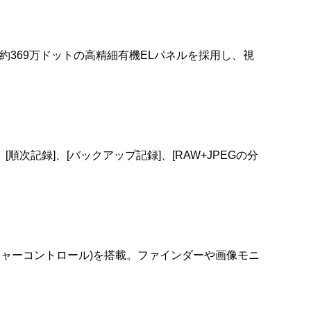
369万ドットの高精細有機ELパネルを採用し、視
次記録]、[バックアップ記録]、[RAW+JPEGの分
ィブピクチャーコントロール)を搭載。ファインダーや画像モニ