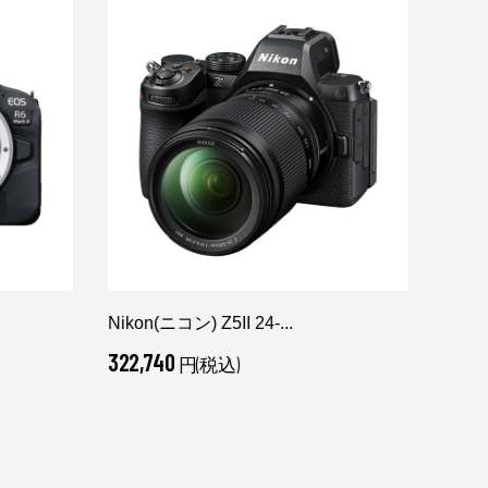
Nikon(ニコン) Z5II 24-...
SONY
322,740
266,
円(税込)