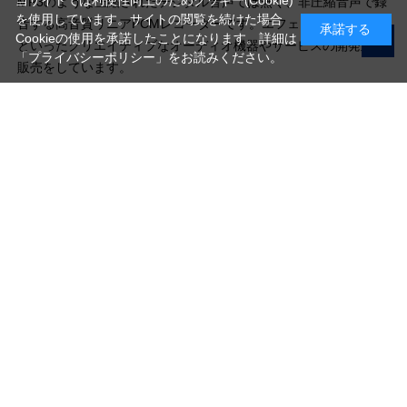
当サイトでは利便性向上のためクッキー(Cookie)
MP3のような圧縮されたデジタル音声では無く、非圧縮音声で録
を使用しています。サイトの閲覧を続けた場合
音する高音質リニアPCMレコーダーです。エフェクターや録音機
承諾する
Cookieの使用を承諾したことになります。詳細は
といったクリエイティブなオーディオ機器やサービスの開発及び
「プライバシーポリシー」
をお読みください。
販売をしています。
写真機材から素材まで10000点以上。
日本最大級の品揃え！
ご利用ガイド
ご利用規約
特定商取引法に基づく表示
プライバシーポリシー
会社概要
お問い合わせ