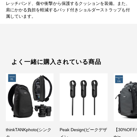
レッチバンド、傷や衝撃から保護するクッションを装備。また、
肩にかかる負担を軽減するパッド付きショルダーストラップも付
属しています。
よく一緒に購入されている商品
thinkTANKphoto(シンク
Peak Design(ピークデザ
【30%OFF
タ...
イン...
thin...