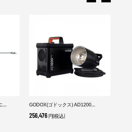
...
GODOX(ゴドックス) AD1200...
Matt
256,476
65,1
円(税込)