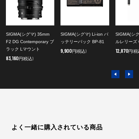
SIGMA(シグマ) 35mm
SIGMA(シグマ) Li-ion バ
SIGMA(シ
F2 DG Contemporary ブ
ッテリーパック BP-81
ルレリーズ C
ラック Lマウント
9,900
12,870
円(税込)
円(税
83,160
円(税込)
よく一緒に購入されている商品