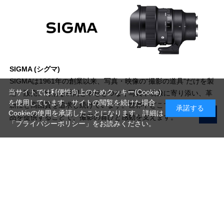
SIGMA (シグマ)
SIGMAは1961年の創業以来、写真・映像の“撮影の道具”だけを製
当サイトでは利便性向上のためクッキー(Cookie)
造・販売。特別な瞬間と幸せをつなぐ写真や映像に寄り添い、革
を使用しています。サイトの閲覧を続けた場合
新性と高品質を追求し続けています。世界中どこでも楽しめる製
承諾する
Cookieの使用を承諾したことになります。詳細は
品を提供することで、撮影の喜びと感動を支えます。
「プライバシーポリシー」
をお読みください。
写真機材から素材まで10000点以上。
日本最大級の品揃え！
ご利用ガイド
ご利用規約