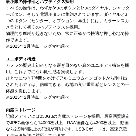
最小限の操作部とハプティクス採用
すべての操作は、わずか3つのボタンと1つのダイヤル、シャッタ
ーボタン、そして電源ボタンに集約されています。ダイヤルと3
つのボタン（センター、オプション、再生）には、ミラーレスカ
メラとして初※のハプティクスを採用。
物理的な摩耗が起きないため、常に正確かつ快適な押し心地で操
作できます。
※2025年2月時点、シグマ社調べ
ユニボディ構造
カメラの歴史上初※となる継ぎ目のない真のユニボディ構造を採
用。これまでにない剛性感を実現します。
ひとつにつき7時間をかけてアルミニウムインゴットから削り出
されたボディは、信頼できる、心地の良い重量感とレンズとの一
体感を提供します。
※2025年2月時点、シグマ社調べ
内蔵ストレージ
記録メディアには230GBの内蔵ストレージを採用。最高画質設定
でJPEG画像なら14000枚以上、RAW画像なら4300枚以上、動画
なら2.5時間以上の記録が可能です。USB-Cポートは、高速充電
とデータ転送に対応しています。