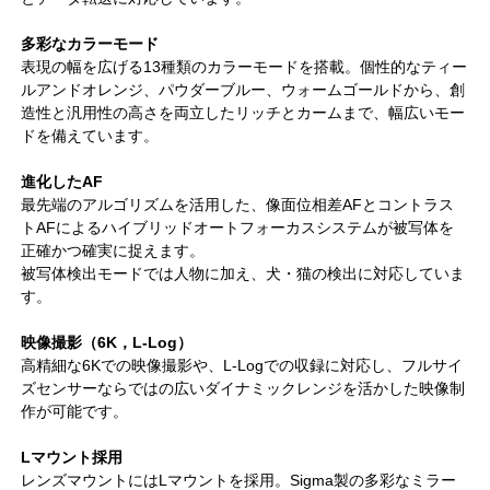
多彩なカラーモード
表現の幅を広げる13種類のカラーモードを搭載。個性的なティー
ルアンドオレンジ、パウダーブルー、ウォームゴールドから、創
造性と汎用性の高さを両立したリッチとカームまで、幅広いモー
ドを備えています。
進化したAF
最先端のアルゴリズムを活用した、像面位相差AFとコントラス
トAFによるハイブリッドオートフォーカスシステムが被写体を
正確かつ確実に捉えます。
被写体検出モードでは人物に加え、犬・猫の検出に対応していま
す。
映像撮影（6K，L-Log）
高精細な6Kでの映像撮影や、L-Logでの収録に対応し、フルサイ
ズセンサーならではの広いダイナミックレンジを活かした映像制
作が可能です。
Lマウント採用
レンズマウントにはLマウントを採用。Sigma製の多彩なミラー