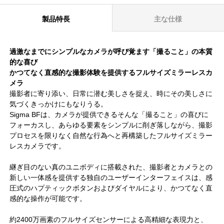
製品特長
主な仕様
過激なまでにシンプルなカメラが呼び覚ます「撮ること」の本質
的な喜び
かつてなく直感的な撮影体験を提供するフルサイズミラーレスカ
メラ
撮影者に寄り添い、日常に潜む美しさを捉え、時にその美しさに
気づくきっかけにもなりうる。
Sigma BFは、カメラが提供できるそんな「撮ること」の喜びに
フォーカスし、あらゆる要素をシンプルに削ぎ落しながら、撮影
プロセスを限りなく自然な行為へと再構築したフルサイズミラー
レスカメラです。
継ぎ目のない真のユニボディに搭載された、撮影者とカメラとの
新しい一体感を提供する独自のユーザーインターフェイスは、感
圧式のハプティックボタンおよびダイヤルにより、かつてなく直
感的な操作が可能です。
約2400万画素のフルサイズセンサーによる高精細な表現力と、