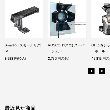
SmallRig(スモールリグ)
ROSCO(ロスコ) スーパ
GITZO(ジ
SO...
ージェル ...
ーボール...
9,698
2,750
45,815
円(税込)
円(税込)
円(税
最近見た商品