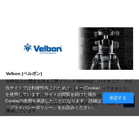
Velbon (ベルボン)
60年以上の歴史を誇る三脚ブランドVelbonは、パイオニア・スピ
当サイトでは利便性向上のためクッキー(Cookie)
リットをもってつねに独創的な技術開発をおこなってきました。
を使用しています。サイトの閲覧を続けた場合
その半世紀の道程において、数多くの特許を取得。世に送りだし
承諾する
Cookieの使用を承諾したことになります。詳細は
てきた製品の数々は、日本のみならず海外においても高い評価を
「プライバシーポリシー」
をお読みください。
獲得しています。