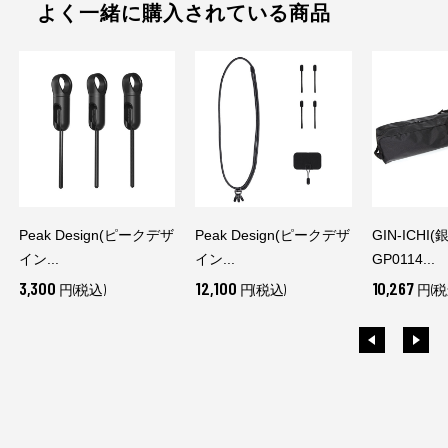
よく一緒に購入されている商品
Peak Design(ピークデザ
Peak Design(ピークデザ
GIN-ICHI(
イン...
イン...
GP0114...
3,300
12,100
10,267
円(税込)
円(税込)
円(税