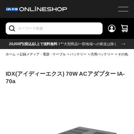
20,000円(税込)以上で送料無料！*
*大型商品/一部地域への発送は除く
ホーム
>
記録メディア・電源・ケーブル
>
バッテリー
>
汎用バッテリー
>
その他バ
IDX(アイディーエクス) 70W ACアダプター IA-
70a