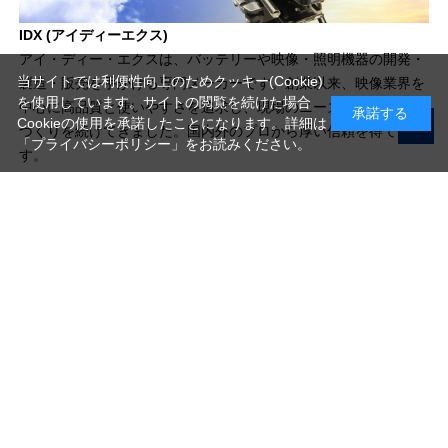
IDX (アイディーエクス)
アイ・ディー・エクスは、バッテリーや映像・照明機器の開発・
当サイトでは利便性向上のためクッキー(Cookie)
製造・販売を手がける専門メーカーです。創業以来、映像業界を
を使用しています。サイトの閲覧を続けた場合
中心に高品質と使いやすさを追求し、現場のニーズに応える製品
承諾する
Cookieの使用を承諾したことになります。詳細は
づくりを続けてきました。国内外のプロから厚い信頼を得ていま
「プライバシーポリシー」
をお読みください。
す。
写真機材から素材まで10000点以上。
日本最大級の品揃え！
ご利用ガイド
ご利用規約
特定商取引法に基づく表示
プライバシーポリシー