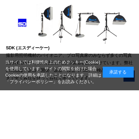
SDK (エスディーケー)
撮影用照明機材のパイオニア、プロ写真家のみならず多くの写真
当サイトでは利便性向上のためクッキー(Cookie)
愛好家にRIFAを始め撮影に役立つ製品を創り続けています。弊社
を使用しています。サイトの閲覧を続けた場合
の商品は、企画・開発・製造・検査（PSE）・検品・販売・修理
承諾する
Cookieの使用を承諾したことになります。詳細は
まで全て責任を持って自社で承っています。
「プライバシーポリシー」
をお読みください。
写真機材から素材まで10000点以上。
日本最大級の品揃え！