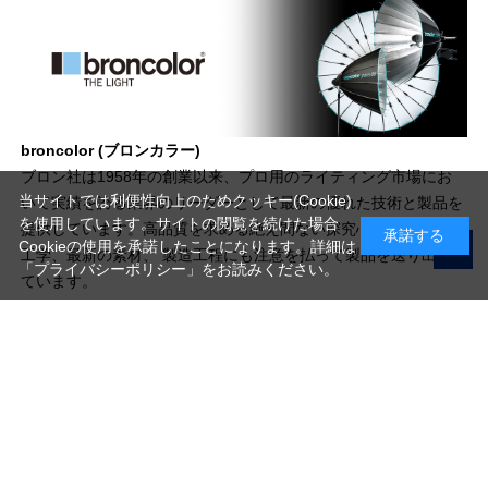
broncolor (ブロンカラー)
ブロン社は1958年の創業以来、プロ用のライティング市場にお
当サイトでは利便性向上のためクッキー(Cookie)
いて実績を誇る業界のリーダーとして最新の優れた技術と製品を
を使用しています。サイトの閲覧を続けた場合
提供しています。高品質を求める絶え間ない探究心は、常に電気
承諾する
Cookieの使用を承諾したことになります。詳細は
工学、最新の素材、 製造工程にも注意を払って製品を送り出し
「プライバシーポリシー」
をお読みください。
ています。
写真機材から素材まで10000点以上。
日本最大級の品揃え！