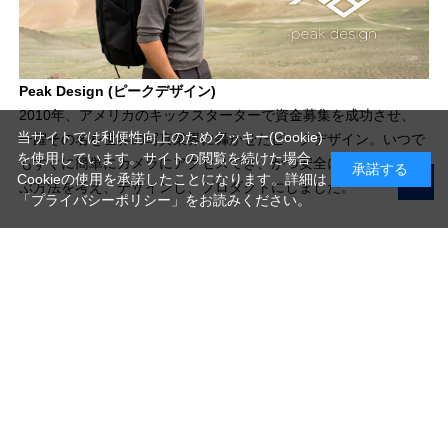
Peak Design (ピークデザイン)
2010年、アメリカのキックスターターで資金募集を成功させ、
当サイトでは利便性向上のためクッキー(Cookie)
一躍その名を世界の写真業界に轟かせたピークデザイン。いつで
を使用しています。サイトの閲覧を続けた場合
もすぐに簡単にカメラにアクセスでき、かつ安全にそれを持ち運
承諾する
Cookieの使用を承諾したことになります。詳細は
ぶ方法を考え、デザインし、プロダクトにしました。
「プライバシーポリシー」
をお読みください。
写真機材から素材まで10000点以上。
日本最大級の品揃え！
ご利用ガイド
ご利用規約
特定商取引法に基づく表示
プライバシーポリシー