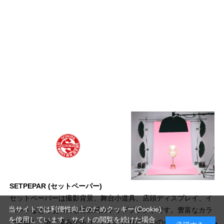
SETPEPAR (セットペーパー)
セットペーパーは撮影背景、舞台小道具、店頭ディスプレイ、イ
当サイトでは利便性向上のためクッキー(Cookie)
ベントなどで使われる背景紙のトップブランドです。豊富なカラ
を使用しています。サイトの閲覧を続けた場合
ー展開と、紙に重みがあり、しわになりにくいのが特徴です。