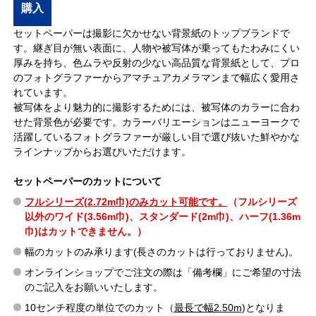
購入
セットペーパーは撮影に欠かせない背景紙のトップブランドで
す。継ぎ目が無い表面に、人物や被写体が乗ってもたわみにくい
厚みを持ち、色ムラや反射の少ない高品質な背景紙として、プロ
のフォトグラファーからアマチュアカメラマンまで幅広く愛用さ
れています。
被写体をより魅力的に撮影するためには、被写体のカラーに合わ
せた背景色が必要です。カラーバリエーションはニューヨークで
活躍しているフォトグラファーが厳しい目で選び抜いた鮮やかな
ラインナップからお選びいただけます。
セットペーパーのカットについて
フルシリーズ(2.72m巾)のみカット可能です。
（フルシリーズ
以外のワイド(3.56m巾)、スタンダード(2m巾)、ハーフ(1.36m
巾)はカットできません。）
幅のカットのみ承ります(長さのカットは行っておりません)。
オンラインショップでご注文の際は「備考欄」にご希望の寸法
のご記入をお願いいたします。
10センチ程度の単位でのカット（
最長で幅2.50m
)となりま