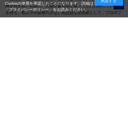
承諾する
Cookieの使用を承諾したことになります。詳細は
継ぎ目が無い表面に、人物や被写体が乗ってもたわみにくい厚み
「プライバシーポリシー」
をお読みください。
を持ち、色ムラや反射の少ない高品質な背景紙として、プロのフ
ォトグラファーからアマチュアカメラマンまで幅広く愛用されて
います。
写真機材から素材まで10000点以上。
日本最大級の品揃え！
ご利用ガイド
ご利用規約
特定商取引法に基づく表示
プライバシーポリシー
会社概要
お問い合わせ