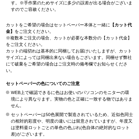
す。※手作業のためサイズに多少の誤差が出る場合がございま
すのでご容赦ください。
カットをご希望の場合はセットペーパー本体と一緒に
【カット代
金】
をご注文ください。
※複数本ご注文の場合、カットが必要な本数分の【カット代金】
をご注文ください。
カットの端切れは基本的に同梱してお届けいたしますが、カット
サイズによっては同梱出来ない場合もございます。同梱せず弊社
にて破棄をご希望の場合はご注文時の備考欄でお知らせくださ
い。
セットペーパーの色についてのご注意
WEB上で確認できるに色はお使いのパソコンのモニターの環
境により異なります。実物の色と正確に一致する物ではありま
せん。
セットペーパーは50色展開で製造されているため、近似色同士
の相対的彩度や、明度の違いには留意されていますが、年度又
は塗料釜ロットごとの単色の色ぶれ(色自体の絶対的なロット
差)がございます。