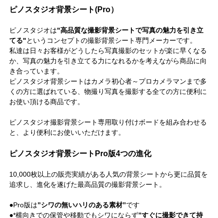
ピノスタジオ背景シート(Pro）
ピノスタジオは
"高品質な撮影背景シートで写真の魅力を引き立
てる"
というコンセプトの撮影背景シート専門メーカーです。
私達は日々お客様がどうしたら写真撮影のセットが楽に早くなる
か、写真の魅力を引き立てる力になれるかを考えながら商品に向
き合っています。
ピノスタジオ背景シートはカメラ初心者～プロカメラマンまで多
くの方に選ばれている、物撮り写真を撮影する全ての方に便利に
お使い頂ける商品です。
ピノスタジオ撮影背景シート専用取り付けボード
を組み合わせる
と、より便利にお使いいただけます。
ピノスタジオ背景シートPro版4つの進化
10,000枚以上の販売実績がある人気の背景シートから更に品質を
追求し、進化を遂げた最高品質の撮影背景シート。
●Pro版は
”シワの無いハリのある素材”
です
●*横向きでの保管や移動でもシワにならず
”すぐに撮影できて持