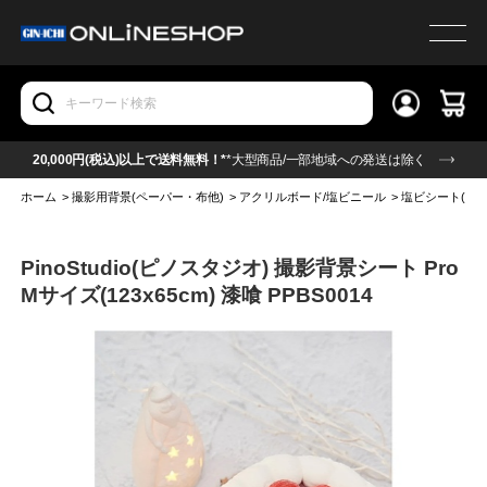
20,000円(税込)以上で送料無料！*
*大型商品/一部地域への発送は除く
ホーム
>
撮影用背景(ペーパー・布他)
>
アクリルボード/塩ビニール
>
塩ビシート(ビニ
PinoStudio(ピノスタジオ) 撮影背景シート Pro
Mサイズ(123x65cm) 漆喰 PPBS0014