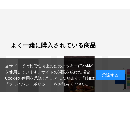
よく一緒に購入されている商品
当サイトでは利便性向上のためクッキー(Cookie)
を使用しています。サイトの閲覧を続けた場合
承諾する
Cookieの使用を承諾したことになります。詳細は
「プライバシーポリシー」
をお読みください。
PinoStudio(ピノスタジ
QP card
PinoStudio(ピノスタジ
オ) ...
ド) 2...
オ) ...
8,690
10,230
8,690
円(税込)
円(税
円(税込)