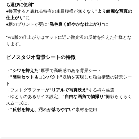
ち運びに便利”
●接写すると表れる特有の糸目模様が無くなり
”より綺麗な写真の
仕上がり”
に
●柄のプリントが更に
”発色良く鮮やかな仕上がり”
に
*Pro版の仕上がりはマットに近い微光沢の反射を抑えた仕様とな
ります。
ピノスタジオ背景シートの特徴
・
"シワを抑えた"
厚手で高級感のある背景シート
・
"簡単セット＆コンパクト"
収納を実現した独自構造の背景シー
ト
・フォトグラファーが
"リアルで写真映え"
する柄を厳選
・ゆとりのあるサイズ設定。
"自由な画角で物撮り"
撮影らくらく
スムーズに。
・
"反射を抑え、汚れが落ちやすい"
素材を使用