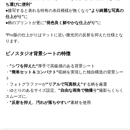
ち運びに便利”
●接写すると表れる特有の糸目模様が無くなり
”より綺麗な写真の
仕上がり”
に
●柄のプリントが更に
”発色良く鮮やかな仕上がり”
に
*Pro版の仕上がりはマットに近い微光沢の反射を抑えた仕様とな
ります。
ピノスタジオ背景シートの特徴
・
"シワを抑えた"
厚手で高級感のある背景シート
・
"簡単セット＆コンパクト"
収納を実現した独自構造の背景シー
ト
・フォトグラファーが
"リアルで写真映え"
する柄を厳選
・ゆとりのあるサイズ設定。
"自由な画角で物撮り"
撮影らくらく
スムーズに。
・
"反射を抑え、汚れが落ちやすい"
素材を使用