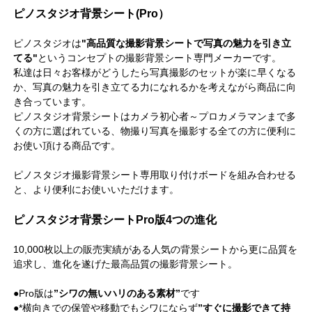
ピノスタジオ背景シート(Pro）
ピノスタジオは
"高品質な撮影背景シートで写真の魅力を引き立
てる"
というコンセプトの撮影背景シート専門メーカーです。
私達は日々お客様がどうしたら写真撮影のセットが楽に早くなる
か、写真の魅力を引き立てる力になれるかを考えながら商品に向
き合っています。
ピノスタジオ背景シートはカメラ初心者～プロカメラマンまで多
くの方に選ばれている、物撮り写真を撮影する全ての方に便利に
お使い頂ける商品です。
ピノスタジオ撮影背景シート専用取り付けボード
を組み合わせる
と、より便利にお使いいただけます。
ピノスタジオ背景シートPro版4つの進化
10,000枚以上の販売実績がある人気の背景シートから更に品質を
追求し、進化を遂げた最高品質の撮影背景シート。
●Pro版は
”シワの無いハリのある素材”
です
●*横向きでの保管や移動でもシワにならず
”すぐに撮影できて持