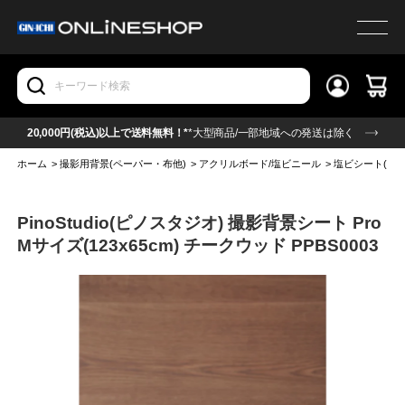
20,000円(税込)以上で送料無料！*
*大型商品/一部地域への発送は除く
ホーム
>
撮影用背景(ペーパー・布他)
>
アクリルボード/塩ビニール
>
塩ビシート(ビニ
PinoStudio(ピノスタジオ) 撮影背景シート Pro
Mサイズ(123x65cm) チークウッド PPBS0003