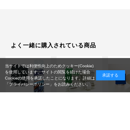
よく一緒に購入されている商品
当サイトでは利便性向上のためクッキー(Cookie)
を使用しています。サイトの閲覧を続けた場合
承諾する
Cookieの使用を承諾したことになります。詳細は
「プライバシーポリシー」
をお読みください。
HOLMENKOL(ホルメン
USHIO(ウシオ)
AICA(アイ
コール) ...
JCV100V3...
ボード 3...
2,200
5,280
12,540
円(税込)
円(税込)
円(税