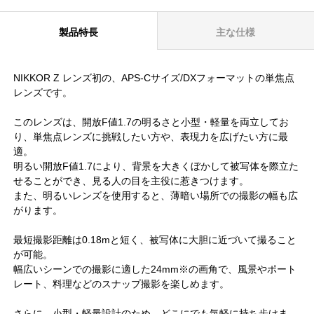
製品特長
主な仕様
NIKKOR Z レンズ初の、APS-Cサイズ/DXフォーマットの単焦点
レンズです。
このレンズは、開放F値1.7の明るさと小型・軽量を両立してお
り、単焦点レンズに挑戦したい方や、表現力を広げたい方に最
適。
明るい開放F値1.7により、背景を大きくぼかして被写体を際立た
せることができ、見る人の目を主役に惹きつけます。
また、明るいレンズを使用すると、薄暗い場所での撮影の幅も広
がります。
最短撮影距離は0.18mと短く、被写体に大胆に近づいて撮ること
が可能。
幅広いシーンでの撮影に適した24mm※の画角で、風景やポート
レート、料理などのスナップ撮影を楽しめます。
さらに、小型・軽量設計のため、どこにでも気軽に持ち歩けま