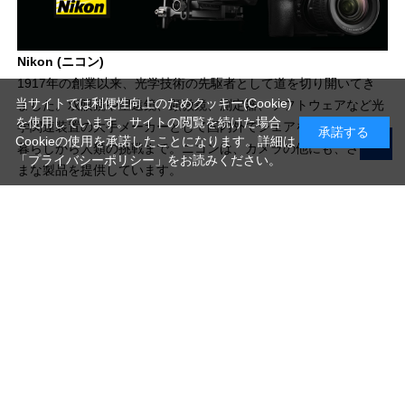
Nikon (ニコン)
1917年の創業以来、光学技術の先駆者として道を切り開いてき
当サイトでは利便性向上のためクッキー(Cookie)
ました。双眼鏡や望遠鏡、顕微鏡、測定器、ソフトウェアなど光
を使用しています。サイトの閲覧を続けた場合
学関連装置の大手メーカーとして国内外でシェアを広げ、普段の
承諾する
Cookieの使用を承諾したことになります。詳細は
暮らしから人類の挑戦まで。ニコンは、カメラの他にも、さまざ
「プライバシーポリシー」
をお読みください。
まな製品を提供しています。
写真機材から素材まで10000点以上。
日本最大級の品揃え！
ご利用ガイド
ご利用規約
特定商取引法に基づく表示
プライバシーポリシー