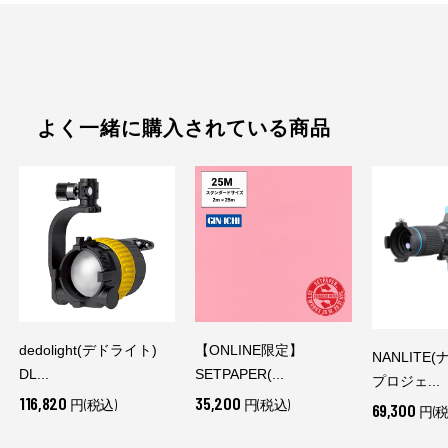
よく一緒に購入されている商品
dedolight(デドライト)
【ONLINE限定】
NANLITE
DL...
SETPAPER(...
プロジェ...
116,820
35,200
円(税込)
円(税込)
69,300
円(税