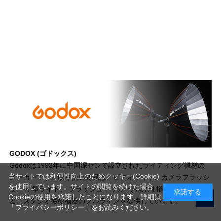
GODOX (ゴドックス)
Godoxは1993年に中国深センで設立されたライティング機材の
当サイトでは利便性向上のためクッキー(Cookie)
メーカーです。取り扱い商品は、ビデオライト、カメラフラッシ
を使用しています。サイトの閲覧を続けた場合
ュ、 小型ライト、 フラッシュトリガーおよび制御システムな
承諾する
Cookieの使用を承諾したことになります。詳細は
ど、スタジオ撮影機器のフルラインを提供しています。
「プライバシーポリシー」
をお読みください。