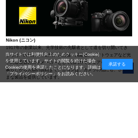
Nikon (ニコン)
1917年の創業以来、光学技術の先駆者として道を切り開いてき
当サイトでは利便性向上のためクッキー(Cookie)
ました。双眼鏡や望遠鏡、顕微鏡、測定器、ソフトウェアなど光
を使用しています。サイトの閲覧を続けた場合
学関連装置の大手メーカーとして国内外でシェアを広げ、普段の
承諾する
Cookieの使用を承諾したことになります。詳細は
暮らしから人類の挑戦まで。ニコンは、カメラの他にも、さまざ
「プライバシーポリシー」
をお読みください。
まな製品を提供しています。
写真機材から素材まで10000点以上。
日本最大級の品揃え！