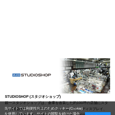
STUDIOSHOP (スタジオショップ)
銀一スタジオショップは、倉庫を改装した約100坪の店舗にスタ
当サイトでは利便性向上のためクッキー(Cookie)
ジオ関連機材、プロ向けカメラ、レンズ、PC、ディスプレイ、
を使用しています。サイトの閲覧を続けた場合
デジタル関連機材、各種アクセサリーなど5,000近いアイテムを