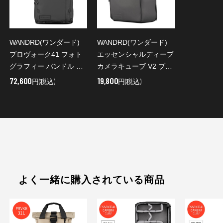
WANDRD(ワンダード)
WANDRD(ワンダード)
プロヴォーク41 フォト
エッセンシャルディープ
グラフィー バンドル ブ
カメラキューブ V2 ブラ
ラック / PK41-BK-PB-4
ック / CCED-BK-2
72,600
19,800
円(税込)
円(税込)
よく一緒に購入されている商品