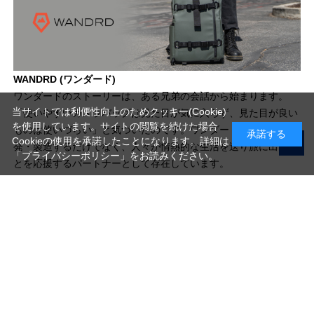
WANDRD (ワンダード)
ワンダードのストーリーは、ある兄弟の会話から始まります。
当サイトでは利便性向上のためクッキー(Cookie)
「使いやすいカメラバッグは見た目が気に入らず、見た目が良い
を使用しています。サイトの閲覧を続けた場合
ものは使いづらい」と気づいたのです。ワンダードは、製品を開
承諾する
Cookieの使用を承諾したことになります。詳細は
発・製造するだけでなく、人々が情熱的な生活を送り旅に出るこ
「プライバシーポリシー」
をお読みください。
とを応援するパートナーとして存在しています。
写真機材から素材まで10000点以上。
日本最大級の品揃え！
ご利用ガイド
ご利用規約