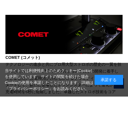
COMET (コメット)
テクノロジーの進歩と共にプロ用大型ストロボの歴史の一翼を担
当サイトでは利便性向上のためクッキー(Cookie)
ってきたコメット。 真空管の時代からストロボの開発に着手し
を使用しています。サイトの閲覧を続けた場合
てきました。充電時間が15秒もかかるプリミティブな回路からス
承諾する
Cookieの使用を承諾したことになります。詳細は
タートして、新たに登場したトランジスターによって進化させ、
「プライバシーポリシー」
をお読みください。
充電時間を5秒に短縮しました。卓越したストロボ技術をコア
に、さまざまな業種・業態で活用されています。