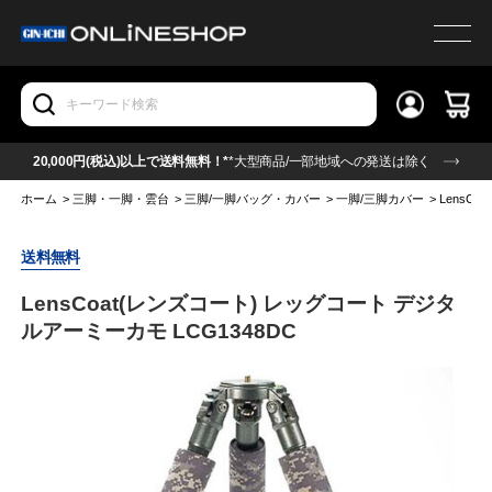
20,000円(税込)以上で送料無料！*
*大型商品/一部地域への発送は除く
ホーム
>
三脚・一脚・雲台
>
三脚/一脚バッグ・カバー
>
一脚/三脚カバー
>
LensC
送料無料
LensCoat(レンズコート) レッグコート デジタ
ルアーミーカモ LCG1348DC