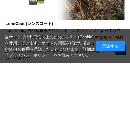
LensCoat (レンズコート)
LensCoatは自然写真家のスコット・エロウィッツによって設立
当サイトでは利便性向上のためクッキー(Cookie)
されました。衝撃吸収性に優れたネオプレーン素材を使用。機材
を使用しています。サイトの閲覧を続けた場合
を傷や衝撃から守り、寒冷地でも冷たさから保護します。さら
承諾する
Cookieの使用を承諾したことになります。詳細は
に、AF切り替えスイッチ用の窓など、操作性を考慮したデザイ
「プライバシーポリシー」
をお読みください。
ンが特徴です。
写真機材から素材まで10000点以上。
日本最大級の品揃え！
ご利用ガイド
ご利用規約