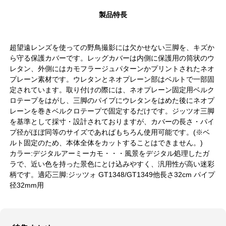
製品特長
超望遠レンズを使っての野鳥撮影には欠かせない三脚を、キズか
ら守る保護カバーです。レッグカバーは内側に保護用の筒状のウ
レタン、外側にはカモフラージュパターンかプリントされたネオ
プレーン素材です。ウレタンとネオプレーン部はベルトで一部固
定されています。取り付けの際には、ネオプレーン固定用ベルク
ロテープをはがし、三脚のパイプにウレタンをはめた後にネオプ
レーンを巻きベルクロテープで固定するだけです。ジッツオ三脚
を基準として採寸・設計されておりますが、カバーの長さ・パイ
プ径がほぼ同等のサイズであればもちろん使用可能です。(※ベ
ルト固定のため、本体全体をカットすることはできません。)
カラー:デジタルアーミーカモ・・・風景をデジタル処理したガ
ラで、近い色を持った景色にとけ込みやすく、汎用性が高い迷彩
柄です。適応三脚:ジッツォ GT1348/GT1349他長さ32cm パイプ
径32mm用