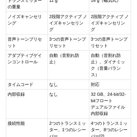
トランスミッター
11 g
16 g（磁気式）
の重量
ノイズキャンセリ
2段階アクティブ ノ
2段階アクティブ ノ
ング
イズキャンセリン
イズキャンセリン
グ
グ
音声トーンプリセ
3つの音声トーンプ
3つの音声トーンプ
ット
リセット
リセット
アダプティブゲイ
自動（音割れ防
自動（音割れ防
ンコントロール
止）
止）、ダイナミッ
ク（音量バラン
ス）
タイムコード
なし
対応
内部収録
なし
32 GB、24-bit/32-
bitフロート
デュアルファイル
内部収録
接続性能
2つのトランスミッ
4つのトランスミッ
ター、1つのレシー
ター、8つのレシー
バー
バー[2]