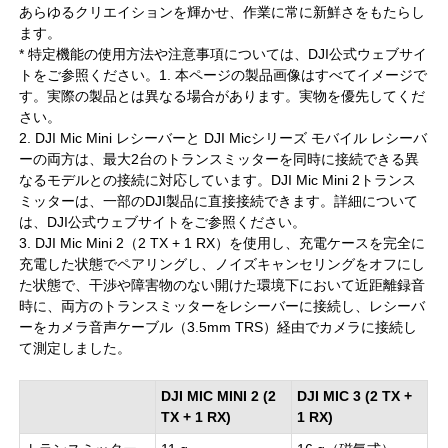
あらゆるクリエイションを輝かせ、作業に常に新鮮さをもたらし
ます。
* 特定機能の使用方法や注意事項については、DJI公式ウェブサイ
トをご参照ください。1. 本ページの製品画像はすべてイメージで
す。実際の製品とは異なる場合があります。実物を優先してくだ
さい。
2. DJI Mic Mini レシーバーと DJI Micシリーズ モバイル レシーバ
ーの両方は、最大2台のトランスミッターを同時に接続できる異
なるモデルとの接続に対応しています。DJI Mic Mini 2トランス
ミッターは、一部のDJI製品に直接接続できます。詳細について
は、DJI公式ウェブサイトをご参照ください。
3. DJI Mic Mini 2（2 TX + 1 RX）を使用し、充電ケースを完全に
充電した状態でペアリングし、ノイズキャンセリングをオフにし
た状態で、干渉や障害物のない開けた環境下において近距離録音
時に、両方のトランスミッターをレシーバーに接続し、レシーバ
ーをカメラ音声ケーブル（3.5mm TRS）経由でカメラに接続し
て測定しました。
DJI MIC MINI 2 (2
DJI MIC 3 (2 TX +
TX + 1 RX)
1 RX)