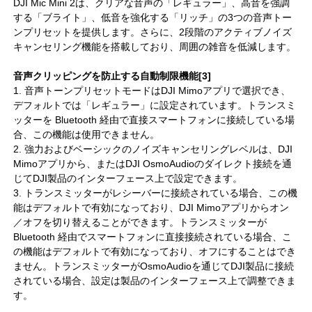
DJI Mic Mini 2は、クリアな音声の「レギュラー」、高音を強調
する「ブライト」、低音を強化する「リッチ」の3つの音声トー
ンプリセットを提供します。さらに、2段階のアクティブノイズ
キャンセリング機能を搭載しており、周囲の雑音を低減します。
音声クリッピングを防止する自動制限機能[3]
1. 音声トーンプリセットモードはDJI Mimoアプリで選択でき、
デフォルトでは「レギュラー」に設定されています。トランスミ
ッターを Bluetooth 経由で直接スマートフォンに接続している場
合、この機能は使用できません。
2. 強力およびベーシックのノイズキャンセリングレベルは、DJI
Mimoアプリから、またはDJI OsmoAudioのダイレクト接続を通
じてDJI製品のインターフェース上で設定できます。
3. トランスミッターがレシーバーに接続されている場合、この機
能はデフォルトで有効になっており、DJI Mimoアプリからオン
／オフを切り替えることができます。トランスミッターが
Bluetooth 経由でスマートフォンに直接接続されている場合、こ
の機能はデフォルトで有効になっており、オフにすることはでき
ません。トランスミッターがOsmoAudioを通じてDJI製品に接続
されている場合、設定は製品のインターフェース上で調整できま
す。