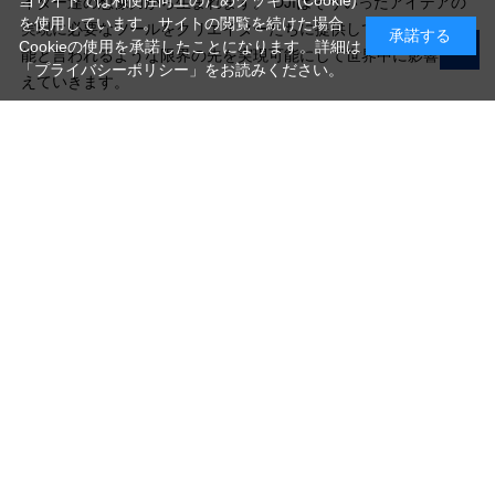
当サイトでは利便性向上のためクッキー(Cookie)
イター達の想像力から生まれます。 DJIはそういったアイデアの
を使用しています。サイトの閲覧を続けた場合
実現に必要なツールをクリエイターたちに提供しています。不可
承諾する
Cookieの使用を承諾したことになります。詳細は
能と言われるような限界の先を実現可能にして世界中に影響を与
「プライバシーポリシー」
をお読みください。
えていきます。
写真機材から素材まで10000点以上。
日本最大級の品揃え！
ご利用ガイド
ご利用規約
特定商取引法に基づく表示
プライバシーポリシー
会社概要
お問い合わせ