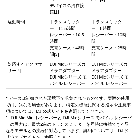
デバイスの混在接
続[1]
駆動時間
トランスミッタ
トランスミッタ
ー：11.5時間
ー：8時間
レシーバー：10.5
レシーバー：10時
時間
間
充電ケース：48時
充電ケース：28時
間[3]
間
対応するアクセサ
DJI Micシリーズカ
DJI Micシリーズカ
リー[4]
メラアダプター
メラアダプター
DJI Micシリーズ モ
DJI Micシリーズ モ
バイル レシーバー
バイル レシーバー
* データは制御された環境下で収集されたものです。実際の使用
では、異なる場合があります。特定の機能に関する指示や注意事
項については、DJI公式サイトを参照してください。
1. DJI Mic Mini レシーバーと DJI Micシリーズ モバイル レシーバ
ーの両方は、最大2台のトランスミッターを同時に接続できる異
なるモデルとの接続に対応しています。詳細については、DJI公
式ウェブサイトをご参照ください。