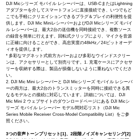
DJI Micシリーズ モバイル レシーバーは、USB-CまたはLightning
アダプターを介してスマートフォンに直接接続でき、いつでもど
こでも手軽にクリエイションできるプラグ＆プレイの利便性を提
供します。DJI Mic MiniレシーバーおよびDJI Micシリーズ モバイ
ル レシーバーは、最大2台の送信機を同時接続でき、複数ソース
の録音を簡単に行えます。回転式クリップにより、マイクを音源
に正確に向けることができ、高忠実度の48kHz／24ビットオーデ
ィオを提供します。
* 多彩なマグネット式前方カバーおよび多彩なウインドスクリー
ンは、アクセサリーとして別売りです。1. 充電ケースにアクセサ
リーを収納する際は、製品が損傷しないように重ねないでくださ
い。
2. DJI Mic Mini レシーバーと DJI Micシリーズ モバイル レシーバ
ーの両方は、最大2台のトランスミッターを同時に接続できる異
なるモデルとの接続に対応しています。詳細については、DJI
Mic Mini 2 ウェブサイトのダウンロードページにある DJI Micシ
リーズ モバイル レシーバー モデル間対応リスト（DJI Mic
Series Mobile Receiver Cross-Model Compatibility List）をご参
照ください。
3つの音声トーンプリセット[1]、2段階ノイズキャンセリング[2]