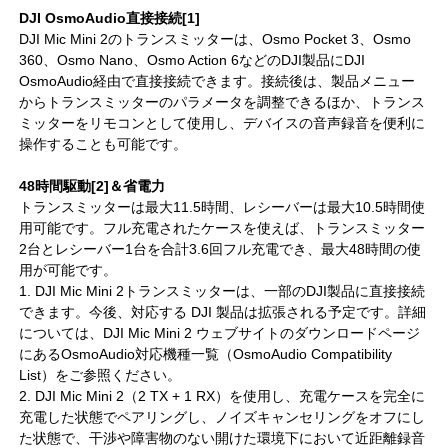
DJI OsmoAudio直接接続[1]
DJI Mic Mini 2のトランスミッターは、Osmo Pocket 3、Osmo
360、Osmo Nano、Osmo Action 6などのDJI製品にDJI
OsmoAudio経由で直接接続できます。接続後は、製品メニュー
からトランスミッターのパラメータを調整できるほか、トランス
ミッターをリモコンとして使用し、デバイスの音声録音を便利に
操作することも可能です。
48時間駆動[2]＆省電力
トランスミッターは最大11.5時間、レシーバーは最大10.5時間使
用可能です。フル充電されたケースを使えば、トランスミッター
2台とレシーバー1台を合計3.6回フル充電でき、最大48時間の使
用が可能です。
1. DJI Mic Mini 2トランスミッターは、一部のDJI製品に直接接続
できます。今後、対応する DJI 製品は拡張される予定です。詳細
については、DJI Mic Mini 2 ウェブサイトのダウンロードページ
にあるOsmoAudio対応機種一覧（OsmoAudio Compatibility
List）をご参照ください。
2. DJI Mic Mini 2（2 TX + 1 RX）を使用し、充電ケースを完全に
充電した状態でペアリングし、ノイズキャンセリングをオフにし
た状態で、干渉や障害物のない開けた環境下において近距離録音