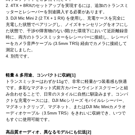
2. 4TX + 8RXのセットアップを実現するには、追加のトランスミ
ッターとレシーバーを別途購入する必要があります。
3. DJI Mic Mini 2 (2 TX + 1 RX) を使用し、充電ケースを完全に
充電した状態でペアリングし、ノイズキャンセリングをオフにし
た状態で、干渉や障害物のない開けた環境下において近距離録音
時に、両方のトランスミッターをレシーバーに接続し、レシーバ
ーをカメラ音声ケーブル (3.5mm TRS) 経由でカメラに接続して
測定しました。
4. 別売です。
軽量 & 多用途、コンパクトに収納[1]
トランスミッターはわずか11gで、非常に軽量かつ装着感も快適
です。多彩なマグネット式前方カバーとウインドスクリーンと組
み合わせることで、日常のスタイルに自然に馴染みます。コンパ
クトな充電ケースには、DJI Micシリーズ モバイルレシーバー、
マグネットクリップ、マグネット、またはDJI Mic Miniカメラオ
ーディオケーブル（3.5mm TRS）をきれいに収納でき、いつで
もすぐに使用可能です。
高品質オーディオ、異なるモデルにも伝送[2]