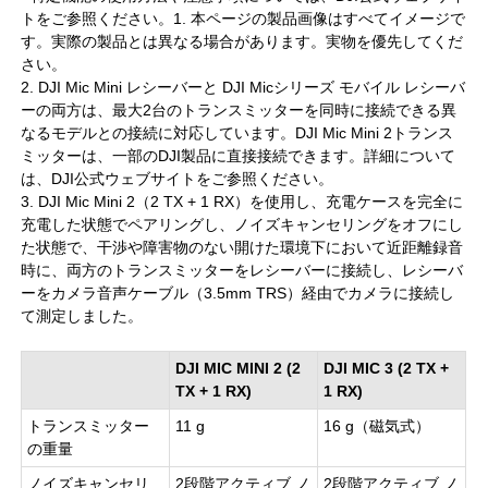
トをご参照ください。1. 本ページの製品画像はすべてイメージで
す。実際の製品とは異なる場合があります。実物を優先してくだ
さい。
2. DJI Mic Mini レシーバーと DJI Micシリーズ モバイル レシーバ
ーの両方は、最大2台のトランスミッターを同時に接続できる異
なるモデルとの接続に対応しています。DJI Mic Mini 2トランス
ミッターは、一部のDJI製品に直接接続できます。詳細について
は、DJI公式ウェブサイトをご参照ください。
3. DJI Mic Mini 2（2 TX + 1 RX）を使用し、充電ケースを完全に
充電した状態でペアリングし、ノイズキャンセリングをオフにし
た状態で、干渉や障害物のない開けた環境下において近距離録音
時に、両方のトランスミッターをレシーバーに接続し、レシーバ
ーをカメラ音声ケーブル（3.5mm TRS）経由でカメラに接続し
て測定しました。
DJI MIC MINI 2 (2
DJI MIC 3 (2 TX +
TX + 1 RX)
1 RX)
トランスミッター
11 g
16 g（磁気式）
の重量
ノイズキャンセリ
2段階アクティブ ノ
2段階アクティブ ノ