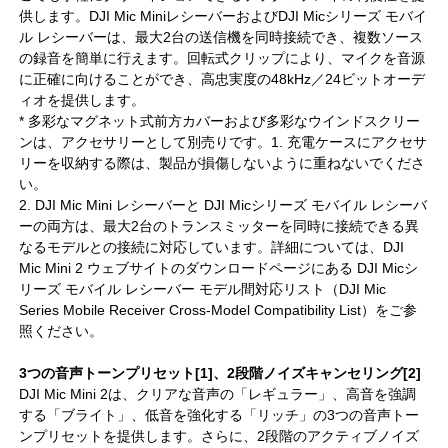
供します。DJI Mic MiniレシーバーおよびDJI Micシリーズ モバイ
ル レシーバーは、最大2台の送信機を同時接続でき、複数ソース
の録音を簡単に行えます。回転式クリップにより、マイクを音源
に正確に向けることができ、高忠実度の48kHz／24ビットオーデ
ィオを提供します。
* 多彩なマグネット式前方カバーおよび多彩なウインドスクリー
ンは、アクセサリーとして別売りです。1. 充電ケースにアクセサ
リーを収納する際は、製品が損傷しないように重ねないでくださ
い。
2. DJI Mic Mini レシーバーと DJI Micシリーズ モバイル レシーバ
ーの両方は、最大2台のトランスミッターを同時に接続できる異
なるモデルとの接続に対応しています。詳細については、DJI
Mic Mini 2 ウェブサイトのダウンロードページにある DJI Micシ
リーズ モバイル レシーバー モデル間対応リスト（DJI Mic
Series Mobile Receiver Cross-Model Compatibility List）をご参
照ください。
3つの音声トーンプリセット[1]、2段階ノイズキャンセリング[2]
DJI Mic Mini 2は、クリアな音声の「レギュラー」、高音を強調
する「ブライト」、低音を強化する「リッチ」の3つの音声トー
ンプリセットを提供します。さらに、2段階のアクティブノイズ