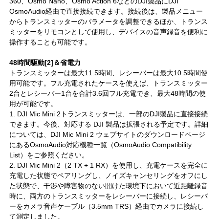
360、Osmo Nano、Osmo Action 6などのDJI製品にDJI
OsmoAudio経由で直接接続できます。接続後は、製品メニュー
からトランスミッターのパラメータを調整できるほか、トランス
ミッターをリモコンとして使用し、デバイスの音声録音を便利に
操作することも可能です。
48時間駆動[2]＆省電力
トランスミッターは最大11.5時間、レシーバーは最大10.5時間使
用可能です。フル充電されたケースを使えば、トランスミッター
2台とレシーバー1台を合計3.6回フル充電でき、最大48時間の使
用が可能です。
1. DJI Mic Mini 2トランスミッターは、一部のDJI製品に直接接続
できます。今後、対応する DJI 製品は拡張される予定です。詳細
については、DJI Mic Mini 2 ウェブサイトのダウンロードページ
にあるOsmoAudio対応機種一覧（OsmoAudio Compatibility
List）をご参照ください。
2. DJI Mic Mini 2（2 TX + 1 RX）を使用し、充電ケースを完全に
充電した状態でペアリングし、ノイズキャンセリングをオフにし
た状態で、干渉や障害物のない開けた環境下において近距離録音
時に、両方のトランスミッターをレシーバーに接続し、レシーバ
ーをカメラ音声ケーブル（3.5mm TRS）経由でカメラに接続し
て測定しました。