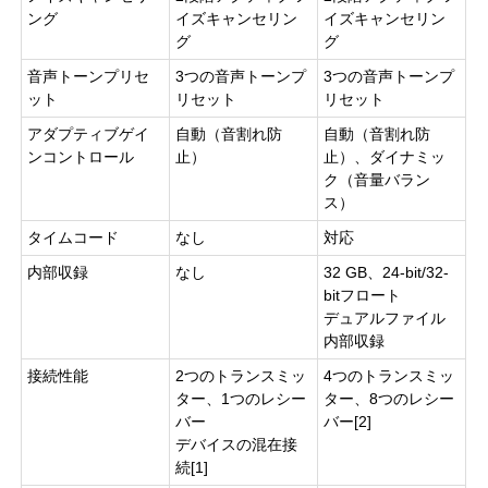
ング
イズキャンセリン
イズキャンセリン
グ
グ
音声トーンプリセ
3つの音声トーンプ
3つの音声トーンプ
ット
リセット
リセット
アダプティブゲイ
自動（音割れ防
自動（音割れ防
ンコントロール
止）
止）、ダイナミッ
ク（音量バラン
ス）
タイムコード
なし
対応
内部収録
なし
32 GB、24-bit/32-
bitフロート
デュアルファイル
内部収録
接続性能
2つのトランスミッ
4つのトランスミッ
ター、1つのレシー
ター、8つのレシー
バー
バー[2]
デバイスの混在接
続[1]