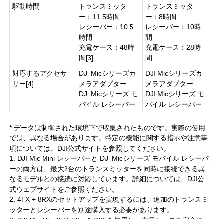
駆動時間
トランスミッタ
トランスミッタ
ー：11.5時間
ー：8時間
レシーバー：10.5
レシーバー：10時
時間
間
充電ケース：48時
充電ケース：28時
間[3]
間
対応するアクセサ
DJI Micシリーズカ
DJI Micシリーズカ
リー[4]
メラアダプター
メラアダプター
DJI Micシリーズ モ
DJI Micシリーズ モ
バイル レシーバー
バイル レシーバー
* データは制御された環境下で収集されたものです。実際の使用
では、異なる場合があります。特定の機能に関する指示や注意事
項については、DJI公式サイトを参照してください。
1. DJI Mic Mini レシーバーと DJI Micシリーズ モバイル レシーバ
ーの両方は、最大2台のトランスミッターを同時に接続できる異
なるモデルとの接続に対応しています。詳細については、DJI公
式ウェブサイトをご参照ください。
2. 4TX + 8RXのセットアップを実現するには、追加のトランスミ
ッターとレシーバーを別途購入する必要があります。