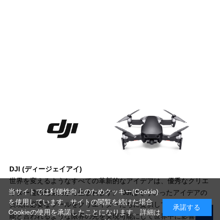
DJI (ディージェイアイ)
世界を変えるようなすべての革新的なアイデアは、優秀なクリエ
当サイトでは利便性向上のためクッキー(Cookie)
イター達の想像力から生まれます。 DJIはそういったアイデアの
を使用しています。サイトの閲覧を続けた場合
実現に必要なツールをクリエイターたちに提供しています。不可
承諾する
Cookieの使用を承諾したことになります。詳細は
能と言われるような限界の先を実現可能にして世界中に影響を与