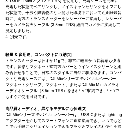
3. DJI Mic Mini 2 (2 TX + 1 RX) を使用し、充電ケースを完全に
充電した状態でペアリングし、ノイズキャンセリングをオフにし
た状態で、干渉や障害物のない開けた環境下において近距離録音
時に、両方のトランスミッターをレシーバーに接続し、レシーバ
ーをカメラ音声ケーブル (3.5mm TRS) 経由でカメラに接続して
測定しました。
4. 別売です。
軽量 & 多用途、コンパクトに収納[1]
トランスミッターはわずか11gで、非常に軽量かつ装着感も快適
です。多彩なマグネット式前方カバーとウインドスクリーンと組
み合わせることで、日常のスタイルに自然に馴染みます。コンパ
クトな充電ケースには、DJI Micシリーズ モバイルレシーバー、
マグネットクリップ、マグネット、またはDJI Mic Miniカメラオ
ーディオケーブル（3.5mm TRS）をきれいに収納でき、いつで
もすぐに使用可能です。
高品質オーディオ、異なるモデルにも伝送[2]
DJI Micシリーズ モバイル レシーバーは、USB-CまたはLightning
アダプターを介してスマートフォンに直接接続でき、いつでもど
こでも手軽にクリエイションできるプラグ＆プレイの利便性を提