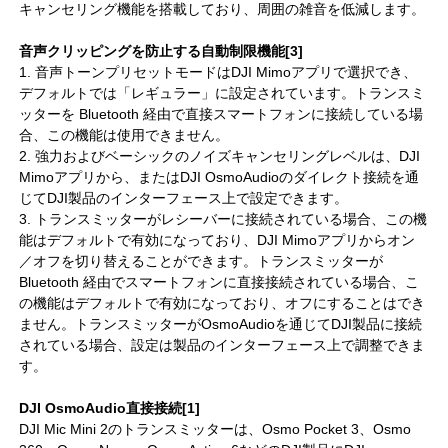
キャンセリング機能を搭載しており、周囲の雑音を低減します。
音声クリッピングを防止する自動制限機能[3]
1. 音声トーンプリセットモードはDJI Mimoアプリで選択でき、
デフォルトでは「レギュラー」に設定されています。トランスミ
ッターを Bluetooth 経由で直接スマートフォンに接続している場
合、この機能は使用できません。
2. 強力およびベーシックのノイズキャンセリングレベルは、DJI
Mimoアプリから、またはDJI OsmoAudioのダイレクト接続を通
じてDJI製品のインターフェース上で設定できます。
3. トランスミッターがレシーバーに接続されている場合、この機
能はデフォルトで有効になっており、DJI Mimoアプリからオン
／オフを切り替えることができます。トランスミッターが
Bluetooth 経由でスマートフォンに直接接続されている場合、こ
の機能はデフォルトで有効になっており、オフにすることはでき
ません。トランスミッターがOsmoAudioを通じてDJI製品に接続
されている場合、設定は製品のインターフェース上で調整できま
す。
DJI OsmoAudio直接接続[1]
DJI Mic Mini 2のトランスミッターは、Osmo Pocket 3、Osmo