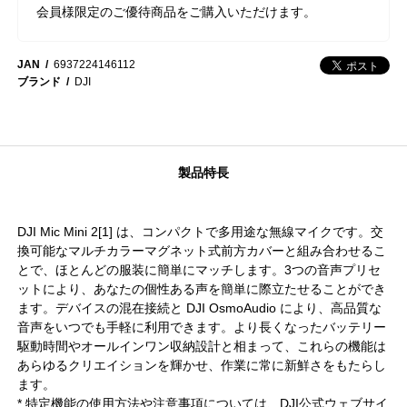
会員様限定のご優待商品をご購入いただけます。
JAN
6937224146112
ブランド
DJI
製品特長
DJI Mic Mini 2[1] は、コンパクトで多用途な無線マイクです。交
換可能なマルチカラーマグネット式前方カバーと組み合わせるこ
とで、ほとんどの服装に簡単にマッチします。3つの音声プリセ
ットにより、あなたの個性ある声を簡単に際立たせることができ
ます。デバイスの混在接続と DJI OsmoAudio により、高品質な
音声をいつでも手軽に利用できます。より長くなったバッテリー
駆動時間やオールインワン収納設計と相まって、これらの機能は
あらゆるクリエイションを輝かせ、作業に常に新鮮さをもたらし
ます。
* 特定機能の使用方法や注意事項については、DJI公式ウェブサイ