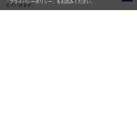
「プライバシーポリシー」
をお読みください。
えていきます。
写真機材から素材まで10000点以上。
日本最大級の品揃え！
ご利用ガイド
ご利用規約
特定商取引法に基づく表示
プライバシーポリシー
会社概要
お問い合わせ