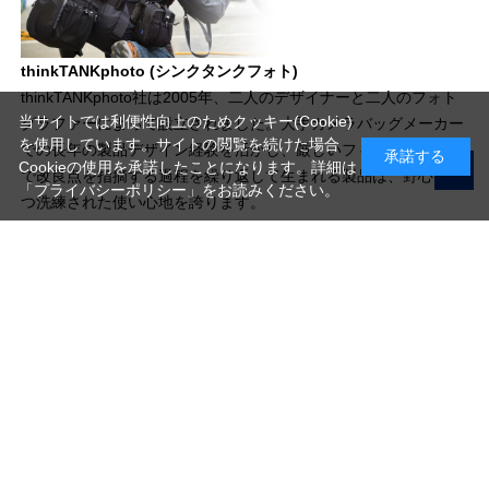
thinkTANKphoto (シンクタンクフォト)
thinkTANKphoto社は2005年、二人のデザイナーと二人のフォト
当サイトでは利便性向上のためクッキー(Cookie)
グラファーによって設立されました。大手カメラバッグメーカー
を使用しています。サイトの閲覧を続けた場合
での長年の製品デザイン経験を活かし、厳しいフィールドテスト
承諾する
Cookieの使用を承諾したことになります。詳細は
で改良点を指摘する過程を繰り返して生まれる製品は、野心的か
「プライバシーポリシー」
をお読みください。
つ洗練された使い心地を誇ります。
写真機材から素材まで10000点以上。
日本最大級の品揃え！
ご利用ガイド
ご利用規約
特定商取引法に基づく表示
プライバシーポリシー