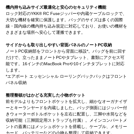
機内持ち込みサイズ最適化と安心のセキュリティ機能
ロック対応のYKK® RC Fuseジッパーや内蔵ケーブルロックで、
大切な機材を確実に保護します。バッグのサイズは多くの国際
線・国内線の機内持ち込み規定に対応しており、お使いの機材を
さまざまな場所へ安心して運搬できます。
サイドからも取り出しやすい背面パネルのノートPC収納
ノートPC収納部をフロントから背面に移設*。バッグを前に回す
だけで、立ったままノートPCやタブレット、書類にアクセス可
能です。16インチのMacBook Proや10インチタブレットに対応
します。
*エアポート エッセンシャル ローリングバックパックはフロント
パネル収納
整理整頓がはかどる充実した小物ポケット
前モデルよりもフロントポケットを拡大し、細かなオーガナイザ
ーとキーランヤードを内蔵しました。バッグ側面にはジッパー付
きウォーターボトルポケットを左右に配置し、三脚や水筒などを
収納可能（三脚固定用ストラップも付属）。メインコンパートメ
ントの蓋裏にはメッシュポケットを搭載し、ケーブル、メモリー
カード、バッテリーなどの小物も整理して収納できます。