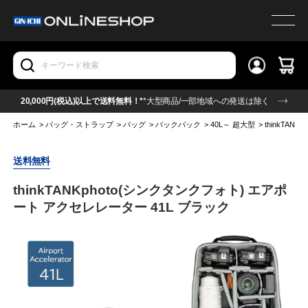
20,000円(税込)以上で送料無料！*
*大型商品/一部地域への発送は除く
ホーム
>
バッグ・ストラップ
>
バッグ
>
バックパック
>
40L～ 超大型
>
thinkTA
送料無料
thinkTANKphoto(シンクタンクフォト) エアポ
ート アクセレレーター 41L ブラック