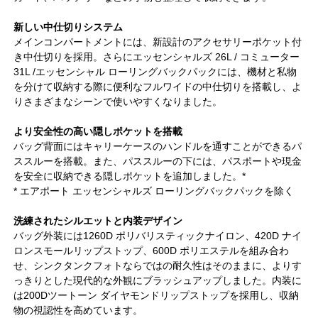
新しい中仕切りシステム
メインコンパートメントには、新設計のアクセサリーポケット付
き中仕切りを採用。さらにエッセンシャルズ 26L / コミューター
31L /エッセンシャル ローリングバックパックには、機材と私物
を分けて収納する際に便利なフルワイドの中仕切りを搭載し、よ
りさまざまなシーンで使いやすくなりました。
より安全性の高い隠しポケットを搭載
バッグ背面にはキャリーケースのハンドルを通すことができるパ
ススルーを搭載。また、パススルーの下には、パスポートや現金
を安全に収納できる隠しポケットを追加しました。*
* エアポート エッセンシャルズ ローリングバックパックを除く
洗練されたシルエットと内装デザイン
バッグ外装には1260D ポリバリスティックナイロン、420D ナイ
ロンスモールリップストップ、600D ポリエステルを組み合わ
せ、シンクタンクフォトならではの耐久性はそのままに、よりす
っきりとした現代的な外観にブラッシュアップしました。内装に
は200Dツートーン ダイヤモンドリップストップを採用し、収納
物の視認性を高めています。