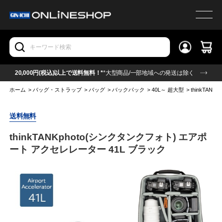
20,000円(税込)以上で送料無料！*
*大型商品/一部地域への発送は除く
ホーム
>
バッグ・ストラップ
>
バッグ
>
バックパック
>
40L～ 超大型
>
thinkTA
送料無料
thinkTANKphoto(シンクタンクフォト) エアポ
ート アクセレレーター 41L ブラック