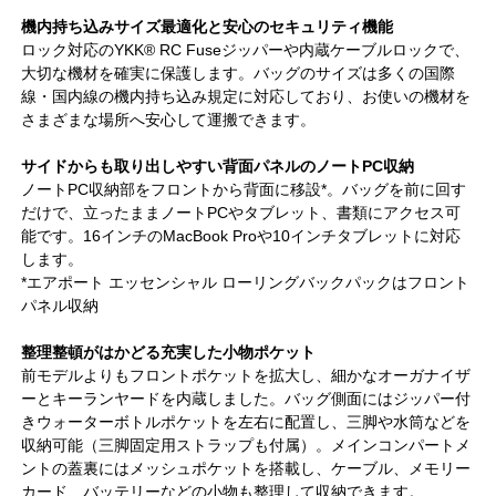
機内持ち込みサイズ最適化と安心のセキュリティ機能
ロック対応のYKK® RC Fuseジッパーや内蔵ケーブルロックで、
大切な機材を確実に保護します。バッグのサイズは多くの国際
線・国内線の機内持ち込み規定に対応しており、お使いの機材を
さまざまな場所へ安心して運搬できます。
サイドからも取り出しやすい背面パネルのノートPC収納
ノートPC収納部をフロントから背面に移設*。バッグを前に回す
だけで、立ったままノートPCやタブレット、書類にアクセス可
能です。16インチのMacBook Proや10インチタブレットに対応
します。
*エアポート エッセンシャル ローリングバックパックはフロント
パネル収納
整理整頓がはかどる充実した小物ポケット
前モデルよりもフロントポケットを拡大し、細かなオーガナイザ
ーとキーランヤードを内蔵しました。バッグ側面にはジッパー付
きウォーターボトルポケットを左右に配置し、三脚や水筒などを
収納可能（三脚固定用ストラップも付属）。メインコンパートメ
ントの蓋裏にはメッシュポケットを搭載し、ケーブル、メモリー
カード、バッテリーなどの小物も整理して収納できます。