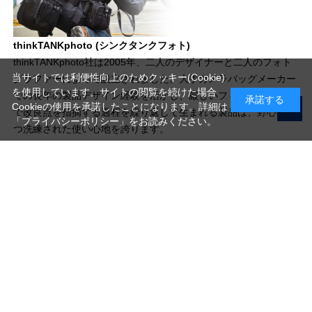
thinkTANKphoto (シンクタンクフォト)
thinkTANKphoto社は2005年、二人のデザイナーと二人のフォト
当サイトでは利便性向上のためクッキー(Cookie)
グラファーによって設立されました。大手カメラバッグメーカー
を使用しています。サイトの閲覧を続けた場合
での長年の製品デザイン経験を活かし、厳しいフィールドテスト
承諾する
Cookieの使用を承諾したことになります。詳細は
で改良点を指摘する過程を繰り返して生まれる製品は、野心的か
「プライバシーポリシー」
をお読みください。
つ洗練された使い心地を誇ります。
写真機材から素材まで10000点以上。
日本最大級の品揃え！
ご利用ガイド
ご利用規約
特定商取引法に基づく表示
プライバシーポリシー