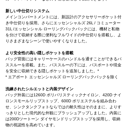
新しい中仕切りシステム
メインコンパートメントには、新設計のアクセサリーポケット付
き中仕切りを採用。さらにエッセンシャルズ 26L / コミューター
31L /エッセンシャル ローリングバックパックには、機材と私物
を分けて収納する際に便利なフルワイドの中仕切りを搭載し、よ
りさまざまなシーンで使いやすくなりました。
より安全性の高い隠しポケットを搭載
バッグ背面にはキャリーケースのハンドルを通すことができるパ
ススルーを搭載。また、パススルーの下には、パスポートや現金
を安全に収納できる隠しポケットを追加しました。*
* エアポート エッセンシャルズ ローリングバックパックを除く
洗練されたシルエットと内装デザイン
バッグ外装には1260D ポリバリスティックナイロン、420D ナイ
ロンスモールリップストップ、600D ポリエステルを組み合わ
せ、シンクタンクフォトならではの耐久性はそのままに、よりす
っきりとした現代的な外観にブラッシュアップしました。内装に
は200Dツートーン ダイヤモンドリップストップを採用し、収納
物の視認性を高めています。