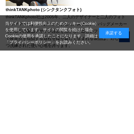
thinkTANKphoto (シンクタンクフォト)
thinkTANKphoto社は2005年、二人のデザイナーと二人のフォト
当サイトでは利便性向上のためクッキー(Cookie)
グラファーによって設立されました。大手カメラバッグメーカー
を使用しています。サイトの閲覧を続けた場合
での長年の製品デザイン経験を活かし、厳しいフィールドテスト
承諾する
Cookieの使用を承諾したことになります。詳細は
で改良点を指摘する過程を繰り返して生まれる製品は、野心的か
「プライバシーポリシー」
をお読みください。
つ洗練された使い心地を誇ります。
写真機材から素材まで10000点以上。
日本最大級の品揃え！
ご利用ガイド
ご利用規約
特定商取引法に基づく表示
プライバシーポリシー