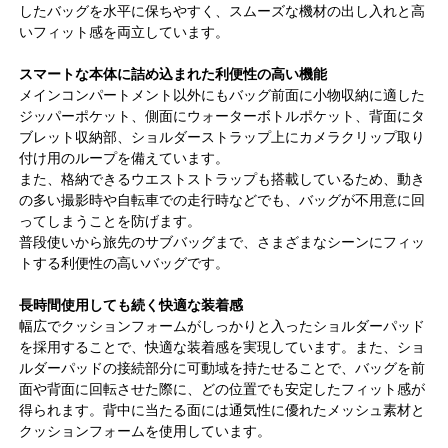
したバッグを水平に保ちやすく、スムーズな機材の出し入れと高
いフィット感を両立しています。
スマートな本体に詰め込まれた利便性の高い機能
メインコンパートメント以外にもバッグ前面に小物収納に適した
ジッパーポケット、側面にウォーターボトルポケット、背面にタ
ブレット収納部、ショルダーストラップ上にカメラクリップ取り
付け用のループを備えています。
また、格納できるウエストストラップも搭載しているため、動き
の多い撮影時や自転車での走行時などでも、バッグが不用意に回
ってしまうことを防げます。
普段使いから旅先のサブバッグまで、さまざまなシーンにフィッ
トする利便性の高いバッグです。
長時間使用しても続く快適な装着感
幅広でクッションフォームがしっかりと入ったショルダーパッド
を採用することで、快適な装着感を実現しています。また、ショ
ルダーパッドの接続部分に可動域を持たせることで、バッグを前
面や背面に回転させた際に、どの位置でも安定したフィット感が
得られます。背中に当たる面には通気性に優れたメッシュ素材と
クッションフォームを使用しています。