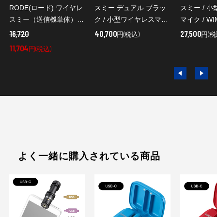
RODE(ロード) ワイヤレ
スミー デュアル ブラッ
スミー / 
スミー（送信機単体） /
ク / 小型ワイヤレスマイ
マイク / WI
小型ワイヤレスマイク /
ク / WIMEDUAL
16,720
40,700
27,500
円(税込)
円(税
WIMETX
11,704
円(税込)
よく一緒に購入されている商品