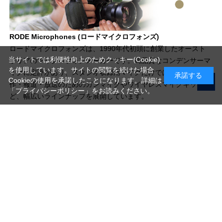
RODE Microphones (ロードマイクロフォンズ)
ロードマイクロフォンズは、1990年代初頭に創業したオースト
当サイトでは利便性向上のためクッキー(Cookie)
ラリアのマイクロフォンメーカーです。高品質なコンデンサーマ
を使用しています。サイトの閲覧を続けた場合
イクに定評があり、スタジオ収録用マイクだけではなく、映像制
承諾する
Cookieの使用を承諾したことになります。詳細は
作・報道・放送のためのガンマイクやワイヤレスマイクキットな
「プライバシーポリシー」
をお読みください。
ど、幅広いラインナップを展開しています。
写真機材から素材まで10000点以上。
日本最大級の品揃え！
ご利用ガイド
ご利用規約