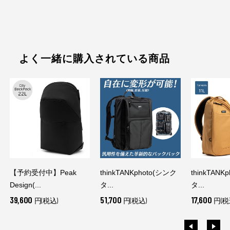
よく一緒に購入されている商品
【予約受付中】Peak
thinkTANKphoto(シンク
thinkTANK
Design(...
タ...
タ...
39,600
51,700
17,600
円(税込)
円(税込)
円(税