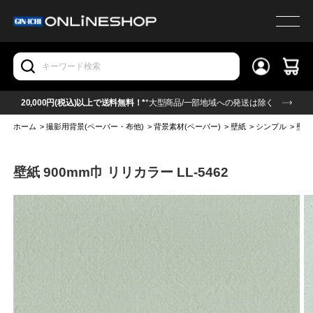
20,000円(税込)以上で送料無料！*
*大型商品/一部地域への発送は除く
ホーム
>
撮影用背景(ペーパー・布他)
>
背景素材(ペーパー)
>
壁紙
>
シンプル
>
壁紙 
壁紙 900mm巾 リリカラー LL-5462