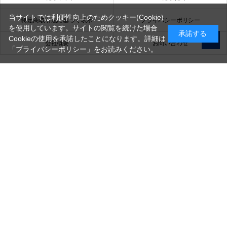
当サイトでは利便性向上のためクッキー(Cookie)
特定商取引法に基づく表示
プライバシーポリシー
を使用しています。サイトの閲覧を続けた場合
承諾する
Cookieの使用を承諾したことになります。詳細は
会社概要
お問い合わせ
「プライバシーポリシー」
をお読みください。
銀一株式会社
営業時間（お問い合わせ受付時間）：10:00～17:30