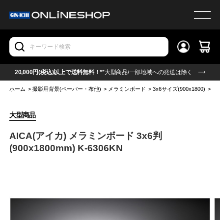
20,000円(税込)以上で送料無料！*
*大型商品/一部地域への発送は除く
ホーム
>
撮影用背景(ペーパー・布他)
>
メラミンボード
>
3x6サイズ(900x1800)
>
3
大型商品
AICA(アイカ) メラミンボード 3x6判
(900x1800mm) K-6306KN