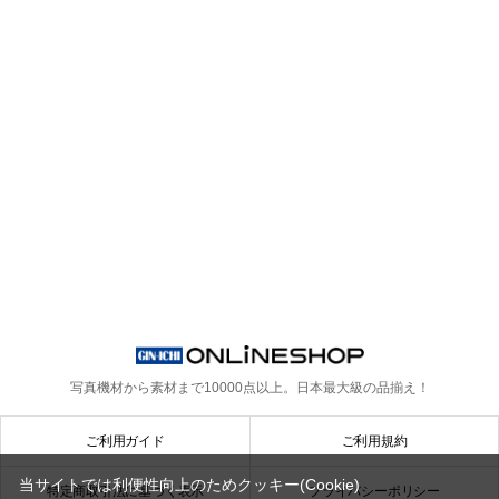
写真機材から素材まで10000点以上。
日本最大級の品揃え！
ご利用ガイド
ご利用規約
当サイトでは利便性向上のためクッキー(Cookie)
特定商取引法に基づく表示
プライバシーポリシー