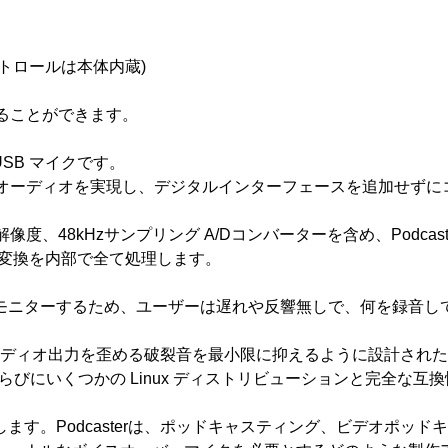
ントロールは本体内蔵)
ることができます。
USB マイクです。
のオーディオを実現し、デジタルインターフェースを追加せずに
度、48kHzサンプリング A/Dコンバーターを含め、Podca
ル変換を内部で全て処理します。
モニターするため、ユーザーは遅れや反響無しで、何を録音し
、オーディオ出力を歪める破裂音を最小限に抑えるように設計さ
ンピュータならびにいくつかの Linux ディストリビューションと完全
す。Podcasterは、ポッドキャスティング、ビデオポッドキ