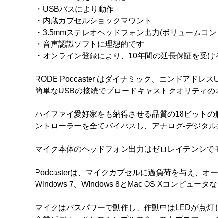
・USBバスにより動作
・内蔵カプセルショックマウント
・3.5mmステレオヘッドフォン出力(ボリュームコ
・音声認識ソフトに理想的です
・オンライン登録により、10年間の延長保証を受け
RODE Podcaster はダイナミック、エンドアドレス
簡単なUSBの接続でブロードキャストクオリティ
ハイファイ愛好家をも納得させる品質の18ビットの解像
ントローラーを全てバイパスし、アナログ-デジタ
マイク本体のヘッドフォン出力はゼロレイテンシで
Podcasterは、マイクカプセルに過負荷を与え
Windows 7、Windows 8とMac OS Xコ
マイクはバスパワーで動作し、作動中はLEDが点灯しま