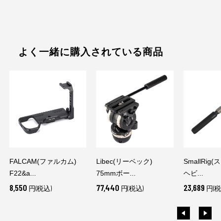
よく一緒に購入されている商品
FALCAM(ファルカム)
Libec(リーベック)
SmallRig
F22&a...
75mmボー...
ヘビ...
8,550
77,440
23,689
円(税込)
円(税込)
円(税