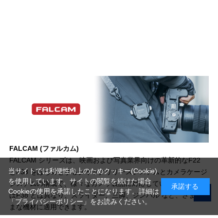
FALCAM (ファルカム)
FALCAM シリーズは、映画および写真業界向けの革新的なF22
当サイトでは利便性向上のためクッキー(Cookie)
とF38 をはじめとするクイックリリースシステムとカメラケージ
を使用しています。サイトの閲覧を続けた場合
システムの構成で、様々なカメラ製品に対応していますが、F50
承諾する
Cookieの使用を承諾したことになります。詳細は
はF38 とは異なり、スライダー、三脚、ジンバル など、さまざ
「プライバシーポリシー」
をお読みください。
まな機材に適用できます。