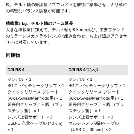
現。チルト軸の微調整ノブでカメラを前後に移動させ、ミリ単位
の精密なバランス調整が可能です。
積載量3 kg、チルト軸のアーム延長
大きな積載量に加えて、チルト軸が8.5 mm延び、主要ブランド
のミラーレスカメラやレンズの組み合わせ、および追加アクセサ
リーに対応しています。
同梱物
DJI RS 4
DJI RS 4コンボ
ジンバル × 1
ジンバル × 1
BG21 バッテリーグリップ × 1
BG21 バッテリーグリップ × 1
クイックリリース プレート
クイックリリース プレート
(Arca-Swiss/Manfrotto用) × 1
(Arca-Swiss/Manfrotto用) × 1
延長用グリップ／三脚 （プラ
延長用グリップ／三脚 （プラ
スチック製） × 1
スチック製） × 1
レンズ止着サポート × 1
レンズ止着サポート × 1
USB-C 充電ケーブル (40 cm)
マルチカメラ制御ケーブル
× 1
（USB-C、30 cm）× 2