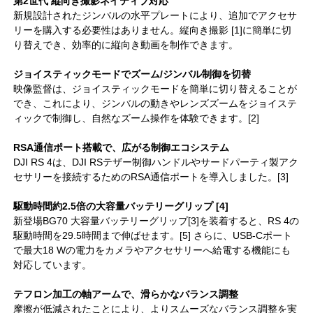
第2世代 縦向き撮影ネイティブ対応
新規設計されたジンバルの水平プレートにより、追加でアクセサ
リーを購入する必要性はありません。縦向き撮影 [1]に簡単に切
り替えでき、効率的に縦向き動画を制作できます。
ジョイスティックモードでズーム/ジンバル制御を切替
映像監督は、ジョイスティックモードを簡単に切り替えることが
でき、これにより、ジンバルの動きやレンズズームをジョイステ
ィックで制御し、自然なズーム操作を体験できます。[2]
RSA通信ポート搭載で、広がる制御エコシステム
DJI RS 4は、DJI RSテザー制御ハンドルやサードパーティ製アク
セサリーを接続するためのRSA通信ポートを導入しました。[3]
駆動時間約2.5倍の大容量バッテリーグリップ [4]
新登場BG70 大容量バッテリーグリップ[3]を装着すると、RS 4の
駆動時間を29.5時間まで伸ばせます。[5] さらに、USB-Cポート
で最大18 Wの電力をカメラやアクセサリーへ給電する機能にも
対応しています。
テフロン加工の軸アームで、滑らかなバランス調整
摩擦が低減されたことにより、よりスムーズなバランス調整を実