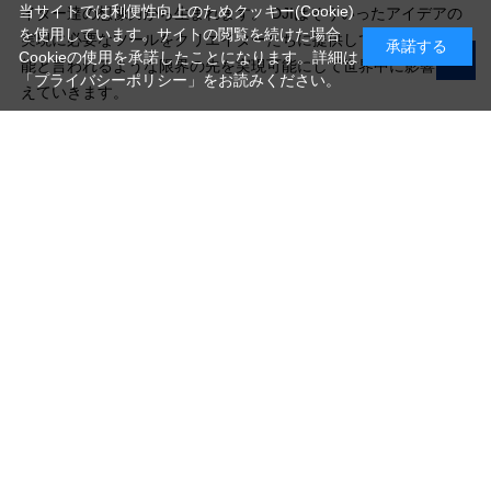
当サイトでは利便性向上のためクッキー(Cookie)
イター達の想像力から生まれます。 DJIはそういったアイデアの
を使用しています。サイトの閲覧を続けた場合
実現に必要なツールをクリエイターたちに提供しています。不可
承諾する
Cookieの使用を承諾したことになります。詳細は
能と言われるような限界の先を実現可能にして世界中に影響を与
「プライバシーポリシー」
をお読みください。
えていきます。
写真機材から素材まで10000点以上。
日本最大級の品揃え！
ご利用ガイド
ご利用規約
特定商取引法に基づく表示
プライバシーポリシー
会社概要
お問い合わせ