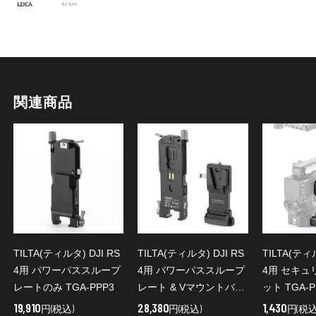
関連商品
TILTA(ティルタ) DJI RS
TILTA(ティル
TILTA(ティルタ) DJI RS
4用 パワーパススループ
4用 セキュ
4用 パワーパススループ
レート & Vマウントバッ
ット TGA-P
レートのみ TGA-PPP3
テリープレート TGA-
28,380
1,430
19,910
円(税込)
円(税込
円(税込)