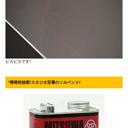
ピカピカです!
*揮発性抜群!スタジオ定番のソルベント!