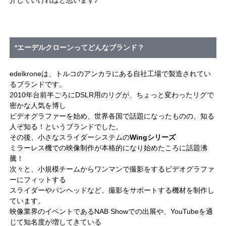
*エーデルクローンってどんなブランド？
edelkroneは、トルコのアンカラにある自社工場で製造されてい
るブランドです。
2010年台前半ごろにDSLR用のリグが、ちょっと変わったリグで
密かな人気を博し
ビデオグラファーを始め、世界各国で話題になったものの、知る
人ぞ知る！というブランドでした。
その後、小さなスライダーシステムの
Wingシリーズ
ミラーレス機での映像制作が本格的になり始めたころに話題沸
騰！
次々と、小規模チームからワンマンで撮影をするビデオグラファ
ーにフィットする
スライダーやパンヘッドなど、撮影をサポートする機材を制作し
ています。
映像業界のイベントであるNAB Showでの出展や、YouTubeを通
じて知名度が増してきている