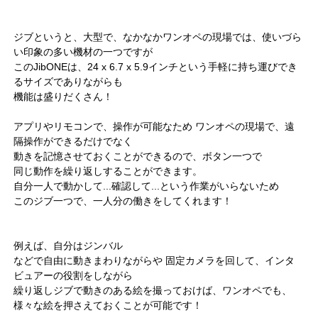
ジブというと、大型で、なかなかワンオペの現場では、使いづら
い印象の多い機材の一つですが
このJibONEは、24 x 6.7 x 5.9インチという手軽に持ち運びでき
るサイズでありながらも
機能は盛りだくさん！
アプリやリモコンで、操作が可能なため ワンオペの現場で、遠
隔操作ができるだけでなく
動きを記憶させておくことができるので、ボタン一つで
同じ動作を繰り返しすることができます。
自分一人で動かして...確認して...という作業がいらないため
このジブ一つで、一人分の働きをしてくれます！
例えば、自分はジンバル
などで自由に動きまわりながらや 固定カメラを回して、インタ
ビュアーの役割をしながら
繰り返しジブで動きのある絵を撮っておけば、ワンオペでも、
様々な絵を押さえておくことが可能です！