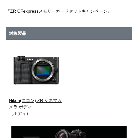
『
ZR CFexpressメモリーカードセットキャンペーン
』
対象製品
Nikon(ニコン) ZR シネマカ
メラ ボディ
（ボディ）