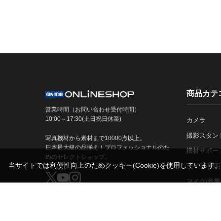
商品カテ
営業時間（お問い合わせ受付時間）
10:00～17:30(土日祝日休業)
カメラ
撮影スタン
写真機材から素材まで10000点以上。
日本最大級の品揃え！プロフェッショナルのた
機材サポー
めのセレクトショップ。
当サイトでは利便性向上のためクッキー(Cookie)を使用しています
ライト/照明
マイク/音響
記録メディ
古物営業法に基づく表示
銀一株式会社 東京都公安委員会許可
第301072016450号